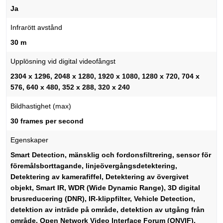
Ja
Infrarött avstånd
30 m
Upplösning vid digital videofångst
2304 x 1296, 2048 x 1280, 1920 x 1080, 1280 x 720, 704 x
576, 640 x 480, 352 x 288, 320 x 240
Bildhastighet (max)
30 frames per second
Egenskaper
Smart Detection, mänsklig och fordonsfiltrering, sensor för
föremålsborttagande, linjeövergångsdetektering,
Detektering av kamerafiffel, Detektering av övergivet
objekt, Smart IR, WDR (Wide Dynamic Range), 3D digital
brusreducering (DNR), IR-klippfilter, Vehicle Detection,
detektion av inträde på område, detektion av utgång från
område, Open Network Video Interface Forum (ONVIF),