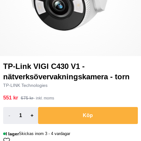
TP-Link VIGI C430 V1 -
nätverksövervakningskamera - torn
TP-LINK Technologies
551 kr
675 kr
inkl. moms
-
+
Köp
I lager
Skickas inom 3 - 4 vardagar