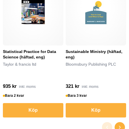
Statistical Practice for Data
Sustainable Ministry (häftad,
Science (häftad, eng)
eng)
Taylor & francis ltd
Bloomsbury Publishing PLC
935 kr
321 kr
inkl. moms
inkl. moms
Bara 2 kvar
Bara 3 kvar
Köp
Köp