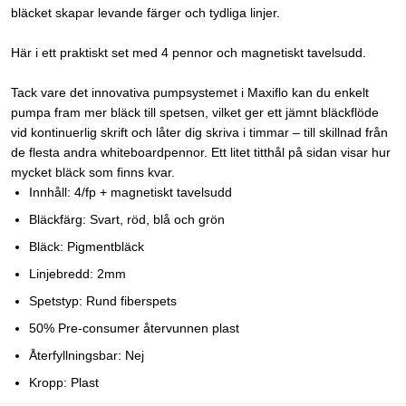
bläcket skapar levande färger och tydliga linjer.
Här i ett praktiskt set med 4 pennor och magnetiskt tavelsudd.
Tack vare det innovativa pumpsystemet i Maxiflo kan du enkelt
pumpa fram mer bläck till spetsen, vilket ger ett jämnt bläckflöde
vid kontinuerlig skrift och låter dig skriva i timmar – till skillnad från
de flesta andra whiteboardpennor. Ett litet titthål på sidan visar hur
mycket bläck som finns kvar.
Innhåll: 4/fp + magnetiskt tavelsudd
Bläckfärg: Svart, röd, blå och grön
Bläck: Pigmentbläck
Linjebredd: 2mm
Spetstyp: Rund fiberspets
50% Pre-consumer återvunnen plast
Återfyllningsbar: Nej
Kropp: Plast