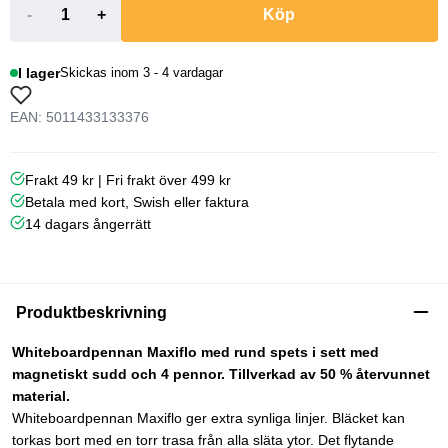
-
+
Köp
I lager
Skickas inom 3 - 4 vardagar
EAN: 5011433133376
Frakt 49 kr | Fri frakt över 499 kr
Betala med kort, Swish eller faktura
14 dagars ångerrätt
Produktbeskrivning
Whiteboardpennan Maxiflo med rund spets i sett med
magnetiskt sudd och 4 pennor. Tillverkad av 50 % återvunnet
material.
Whiteboardpennan Maxiflo ger extra synliga linjer. Bläcket kan
torkas bort med en torr trasa från alla släta ytor. Det flytande