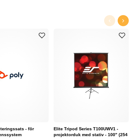
eringssats - för
Elite Tripod Series T100UWV1 -
L
enssystem
projektorduk med stativ - 100" (254
f