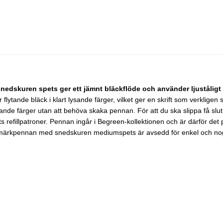
skuren spets ger ett jämnt bläckflöde och använder ljuståligt fl
tande bläck i klart lysande färger, vilket ger en skrift som verkligen
kande färger utan att behöva skaka pennan. För att du ska slippa få sl
s refillpatroner. Pennan ingår i Begreen-kollektionen och är därför det p
är märkpennan med snedskuren mediumspets är avsedd för enkel och nogg