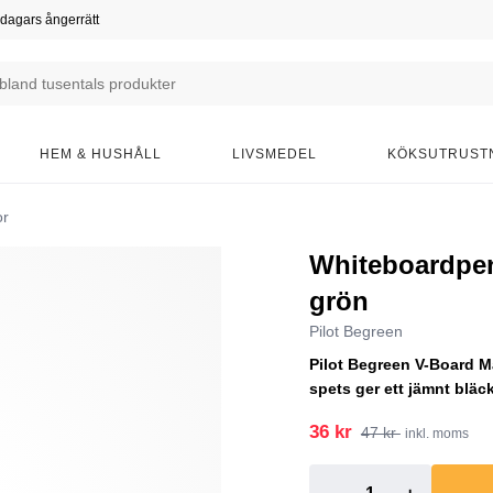
dagars ångerrätt
HEM & HUSHÅLL
LIVSMEDEL
KÖKSUTRUST
or
Whiteboardpe
grön
Pilot Begreen
Pilot Begreen V-Board 
spets ger ett jämnt bläck
36 kr
47 kr
inkl. moms