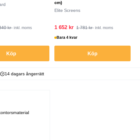
cm)
ard
Lo
Elite Screens
1 652 kr
1
840 kr
1 781 kr
inkl. moms
inkl. moms
Bara 4 kvar
I
Köp
Köp
14 dagars ångerrätt
kontorsmaterial