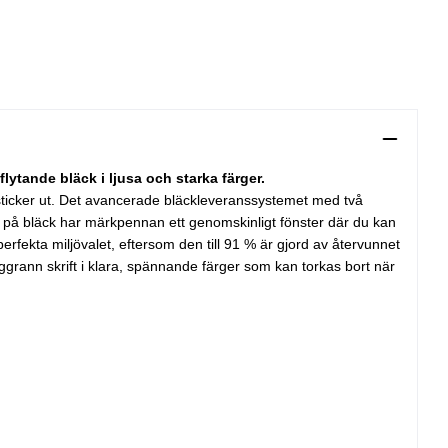
ytande bläck i ljusa och starka färger.
 sticker ut. Det avancerade bläckleveranssystemet med två
ut på bläck har märkpennan ett genomskinligt fönster där du kan
erfekta miljövalet, eftersom den till 91 % är gjord av återvunnet
rann skrift i klara, spännande färger som kan torkas bort när