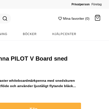
Privatperson
Företag
Mina favoriter (0)
NING
BÖCKER
HJÄLPCENTER
Gå till kassan
nna PILOT V Board sned
Master whiteboardmärkpenna med snedskuren
flöde och använder ljuståligt flytande bläck...