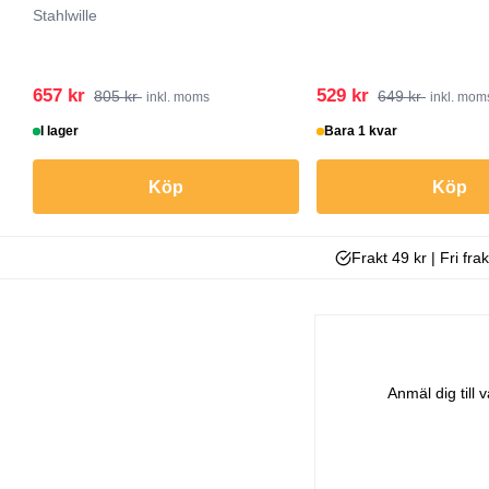
Stahlwille
657 kr
529 kr
805 kr
649 kr
inkl. moms
inkl. mom
I lager
Bara 1 kvar
Köp
Köp
Frakt 49 kr | Fri fra
Anmäl dig till