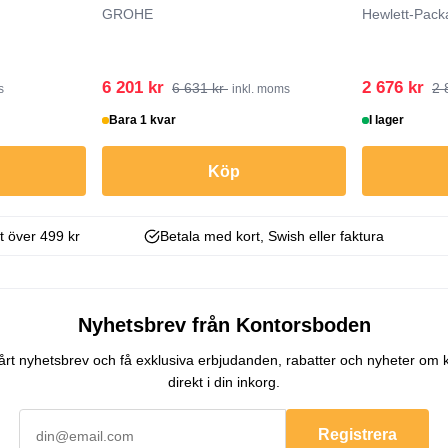
GROHE
Hewlett-Pack
6 201 kr
2 676 kr
6 631 kr
2 
s
inkl. moms
Bara 1 kvar
I lager
Köp
kt över 499 kr
Betala med kort, Swish eller faktura
Nyhetsbrev från Kontorsboden
 vårt nyhetsbrev och få exklusiva erbjudanden, rabatter och nyheter om 
direkt i din inkorg.
Registrera