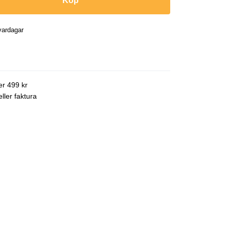
Köp
vardagar
ver 499 kr
ller faktura