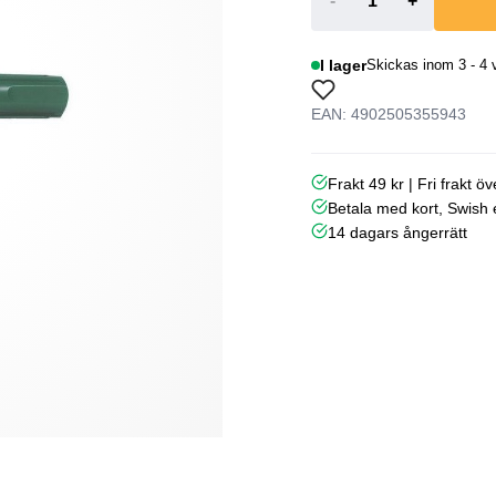
-
+
I lager
Skickas inom 3 - 4 
EAN: 4902505355943
Frakt 49 kr | Fri frakt ö
Betala med kort, Swish e
14 dagars ångerrätt