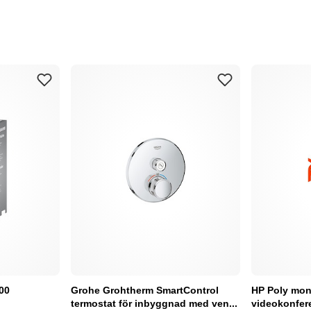
00
Grohe Grohtherm SmartControl
HP Poly mont
termostat för inbyggnad med ven...
videokonfer