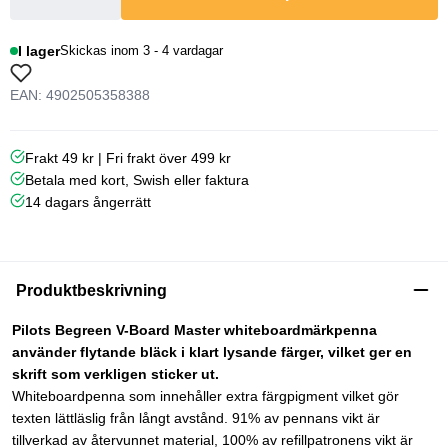
I lager
Skickas inom 3 - 4 vardagar
EAN: 4902505358388
Frakt 49 kr | Fri frakt över 499 kr
Betala med kort, Swish eller faktura
14 dagars ångerrätt
Produktbeskrivning
Pilots Begreen V-Board Master whiteboardmärkpenna
använder flytande bläck i klart lysande färger, vilket ger en
skrift som verkligen sticker ut.
Whiteboardpenna som innehåller extra färgpigment vilket gör
texten lättläslig från långt avstånd. 91% av pennans vikt är
tillverkad av återvunnet material, 100% av refillpatronens vikt är