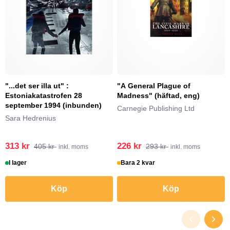
"...det ser illa ut" :
"A General Plague of
Estoniakatastrofen 28
Madness" (häftad, eng)
september 1994 (inbunden)
Carnegie Publishing Ltd
Sara Hedrenius
313 kr
226 kr
405 kr
293 kr
inkl. moms
inkl. moms
I lager
Bara 2 kvar
Köp
Köp