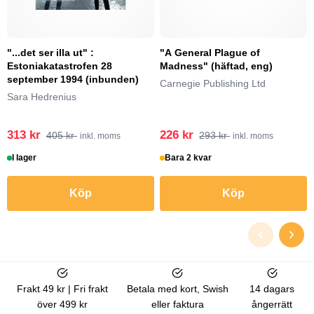
"...det ser illa ut" :
"A General Plague of
Estoniakatastrofen 28
Madness" (häftad, eng)
september 1994 (inbunden)
Carnegie Publishing Ltd
Sara Hedrenius
313 kr
226 kr
405 kr
293 kr
inkl. moms
inkl. moms
I lager
Bara 2 kvar
Köp
Köp
Frakt 49 kr | Fri frakt
Betala med kort, Swish
14 dagars
över 499 kr
eller faktura
ångerrätt