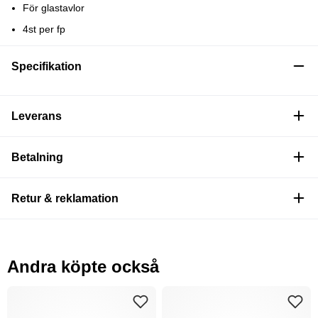
För glastavlor
4st per fp
Specifikation
Leverans
Betalning
Retur & reklamation
Andra köpte också