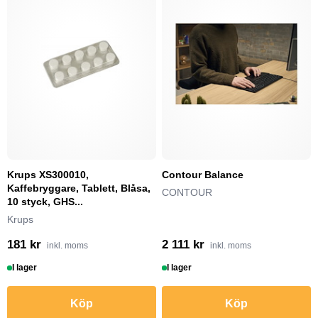
Krups XS300010,
Contour Balance
Kaffebryggare, Tablett, Blåsa,
CONTOUR
10 styck, GHS...
Krups
181 kr
2 111 kr
inkl. moms
inkl. moms
I lager
I lager
Köp
Köp