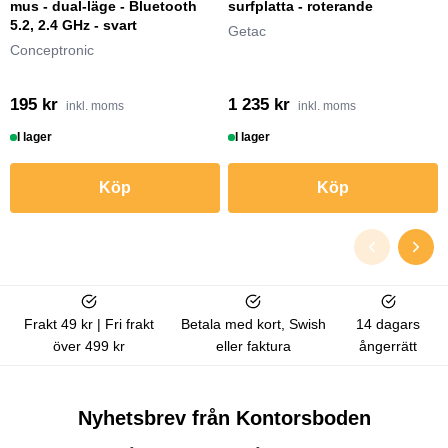
mus - dual-läge - Bluetooth
surfplatta - roterande
5.2, 2.4 GHz - svart
Getac
Conceptronic
195 kr
1 235 kr
inkl. moms
inkl. moms
I lager
I lager
Köp
Köp
Frakt 49 kr | Fri frakt
Betala med kort, Swish
14 dagars
över 499 kr
eller faktura
ångerrätt
Nyhetsbrev från Kontorsboden