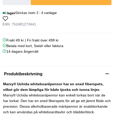
I lager
Skickas inom 3 - 4 vardagar
EAN: 752481273441
Frakt 49 kr | Fri frakt över 499 kr
Betala med kort, Swish eller faktura
14 dagars ångerrätt
Produktbeskrivning
Marvy® Uchida whiteboardpennor har en sned fiberspets,
vilket gör dem lämpliga för både tjocka och tunna linjer.
Marvy® Uchida whiteboardpennor kan enkelt torkas bort när de
har torkat. Den har en sned fiberspets för att ge ett jämnt flöde och
precision. Dessa alkoholbaserade märkpennor är snabbtorkande
och kan användas på whiteboardtavlor och blädderblock.