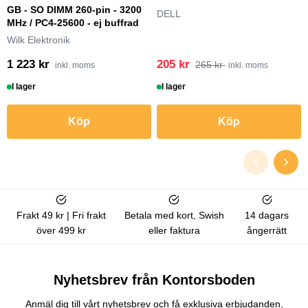
GB - SO DIMM 260-pin - 3200
DELL
MHz / PC4-25600 - ej buffrad
Wilk Elektronik
1 223 kr
205 kr
265 kr
inkl. moms
inkl. moms
I lager
I lager
Köp
Köp
Frakt 49 kr | Fri frakt
Betala med kort, Swish
14 dagars
över 499 kr
eller faktura
ångerrätt
Nyhetsbrev från Kontorsboden
Anmäl dig till vårt nyhetsbrev och få exklusiva erbjudanden,