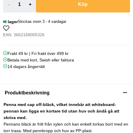
-
+
Köp
I lager
Skickas inom 3 - 4 vardagar
EAN: 3662168005326
Frakt 49 kr | Fri frakt över 499 kr
Betala med kort, Swish eller faktura
14 dagars ångerrätt
Produktbeskrivning
Penna med cap off-bläck, vilket innebär att whiteboard-
pennan kan ligga en kortare tid utan huv och ändå gå att
skriva med.
Pennans bläck är fritt från xylen och kan enkelt torkas bort med en
torr trasa. Med pennkropp och huv av PP-plast.