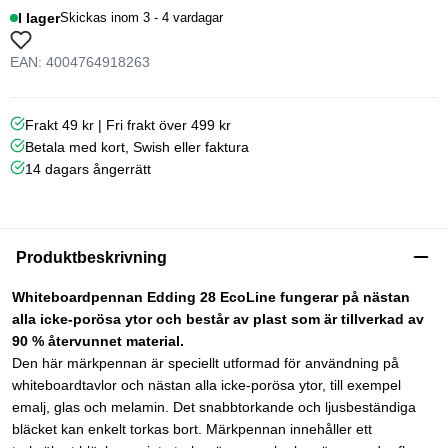
I lager
Skickas inom 3 - 4 vardagar
EAN: 4004764918263
Frakt 49 kr | Fri frakt över 499 kr
Betala med kort, Swish eller faktura
14 dagars ångerrätt
Produktbeskrivning
Whiteboardpennan Edding 28 EcoLine fungerar på nästan
alla icke-porösa ytor och består av plast som är tillverkad av
90 % återvunnet material.
Den här märkpennan är speciellt utformad för användning på
whiteboardtavlor och nästan alla icke-porösa ytor, till exempel
emalj, glas och melamin. Det snabbtorkande och ljusbeständiga
bläcket kan enkelt torkas bort. Märkpennan innehåller ett