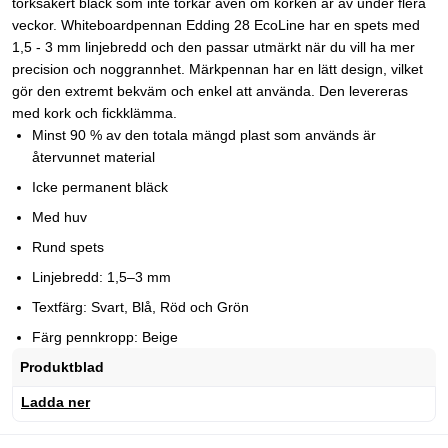
torksäkert bläck som inte torkar även om korken är av under flera
veckor. Whiteboardpennan Edding 28 EcoLine har en spets med
1,5 - 3 mm linjebredd och den passar utmärkt när du vill ha mer
precision och noggrannhet. Märkpennan har en lätt design, vilket
gör den extremt bekväm och enkel att använda. Den levereras
med kork och fickklämma.
Minst 90 % av den totala mängd plast som används är
återvunnet material
Icke permanent bläck
Med huv
Rund spets
Linjebredd: 1,5–3 mm
Textfärg: Svart, Blå, Röd och Grön
Färg pennkropp: Beige
Produktblad
Ladda ner