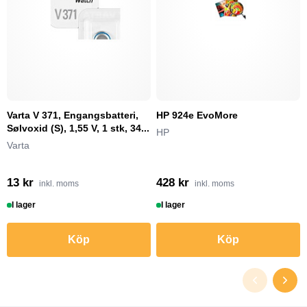
Varta V 371, Engangsbatteri,
HP 924e EvoMore
Sølvoxid (S), 1,55 V, 1 stk, 34...
HP
Varta
13 kr
428 kr
inkl. moms
inkl. moms
I lager
I lager
Köp
Köp