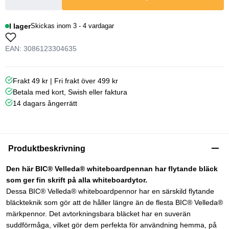
I lager
Skickas inom 3 - 4 vardagar
EAN: 3086123304635
Frakt 49 kr | Fri frakt över 499 kr
Betala med kort, Swish eller faktura
14 dagars ångerrätt
Produktbeskrivning
Den här BIC® Velleda® whiteboardpennan har flytande bläck
som ger fin skrift på alla whiteboardytor.
Dessa BIC® Velleda® whiteboardpennor har en särskild flytande
bläckteknik som gör att de håller längre än de flesta BIC® Velleda®
märkpennor. Det avtorkningsbara bläcket har en suverän
suddförmåga, vilket gör dem perfekta för användning hemma, på