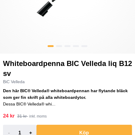
Whiteboardpenna BIC Velleda liq B12
sv
BiC Velleda
Den här BIC® Velleda® whiteboardpennan har flytande bläck
som ger fin skrift på alla whiteboardytor.
Dessa BIC® Velleda® whi...
24 kr
31 kr
inkl. moms
-
+
Köp