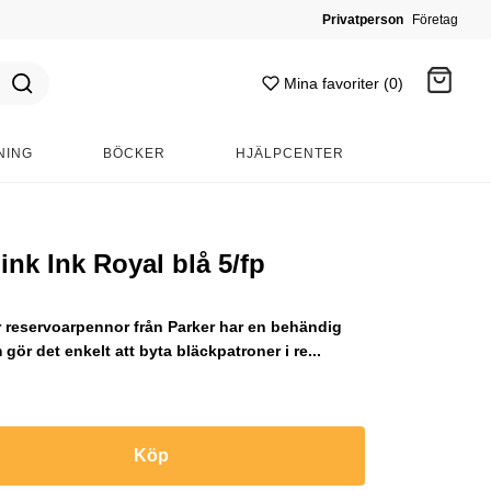
Privatperson
Företag
Mina favoriter (0)
NING
BÖCKER
HJÄLPCENTER
Gå till kassan
ink Ink Royal blå 5/fp
 reservoarpennor från Parker har en behändig
ör det enkelt att byta bläckpatroner i re...
Köp