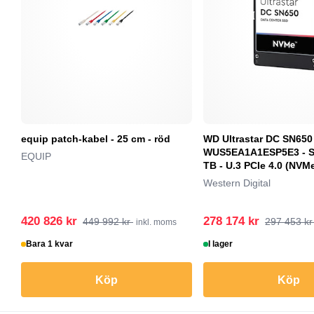
equip patch-kabel - 25 cm - röd
WD Ultrastar DC SN650
WUS5EA1A1ESP5E3 - SS
EQUIP
TB - U.3 PCIe 4.0 (NVM
Western Digital
420 826 kr
278 174 kr
449 992 kr
297 453 k
inkl. moms
Bara 1 kvar
I lager
Köp
Köp