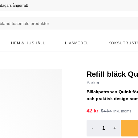
dagars ångerrätt
HEM & HUSHÅLL
LIVSMEDEL
KÖKSUTRUST
Refill bläck Qu
Parker
Bläckpatronen Quink för
och praktisk design som g
42 kr
54 kr
inkl. moms
-
+