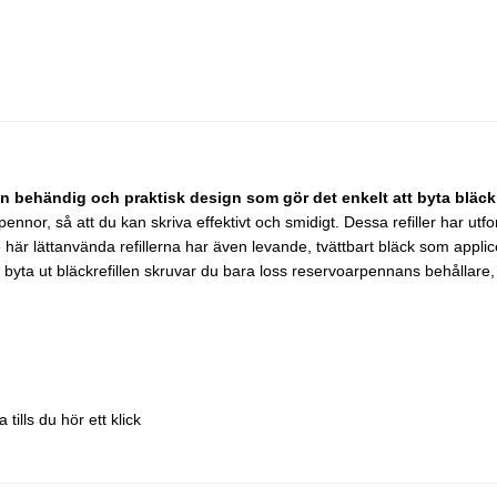
n behändig och praktisk design som gör det enkelt att byta bläck
or, så att du kan skriva effektivt och smidigt. Dessa refiller har utfor
 De här lättanvända refillerna har även levande, tvättbart bläck som app
att byta ut bläckrefillen skruvar du bara loss reservoarpennans behållare
tills du hör ett klick