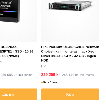
r DC SN655
HPE ProLiant DL380 Gen11 Network
N
SP7E1 - SSD - 15.36
Choice - kan monteras i rack Xeon
Ma
e 4.0 (NVMe)
Silver 4416+ 2 GHz - 32 GB - ingen
g
HDD
B
al
HP
P
229 259 kr
2
259 685 kr
245 149 kr
inkl. moms
inkl. moms
Bara 1 kvar
B
Läs mer
Köp