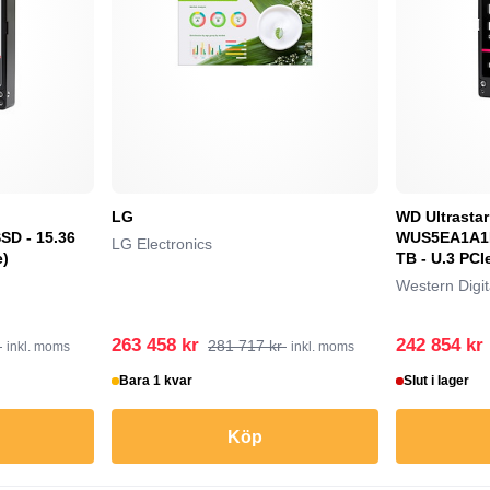
LG
WD Ultrasta
D - 15.36
WUS5EA1A1E
LG Electronics
e)
TB - U.3 PCI
Western Digit
263 458 kr
242 854 kr
r
281 717 kr
inkl. moms
inkl. moms
Bara 1 kvar
Slut i lager
Köp