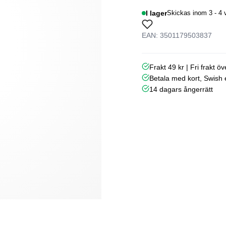
I lager
Skickas inom 3 - 4 
EAN: 3501179503837
Frakt 49 kr | Fri frakt ö
Betala med kort, Swish e
14 dagars ångerrätt