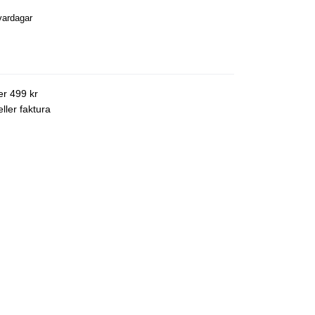
vardagar
ver 499 kr
ller faktura