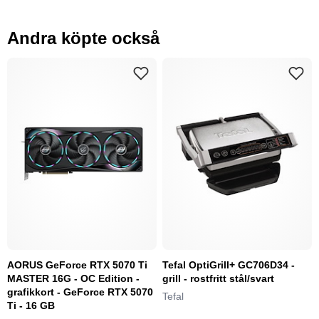
Andra köpte också
AORUS GeForce RTX 5070 Ti
Tefal OptiGrill+ GC706D34 -
MASTER 16G - OC Edition -
grill - rostfritt stål/svart
grafikkort - GeForce RTX 5070
Tefal
Ti - 16 GB