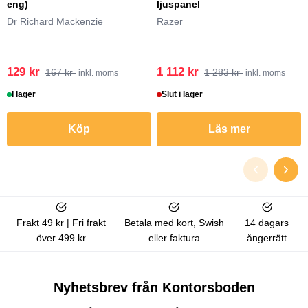
eng)
ljuspanel
Dr Richard Mackenzie
Razer
129 kr
1 112 kr
167 kr
1 283 kr
inkl. moms
inkl. moms
I lager
Slut i lager
Köp
Läs mer
Frakt 49 kr | Fri frakt
Betala med kort, Swish
14 dagars
över 499 kr
eller faktura
ångerrätt
Nyhetsbrev från Kontorsboden