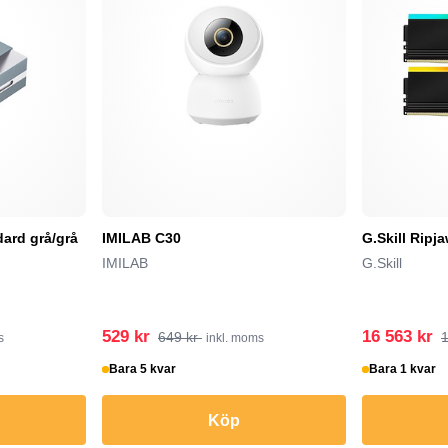
ard grå/grå
IMILAB C30
G.Skill Rip
IMILAB
G.Skill
529 kr
16 563 kr
649 kr
1
s
inkl. moms
Bara 5 kvar
Bara 1 kvar
Köp