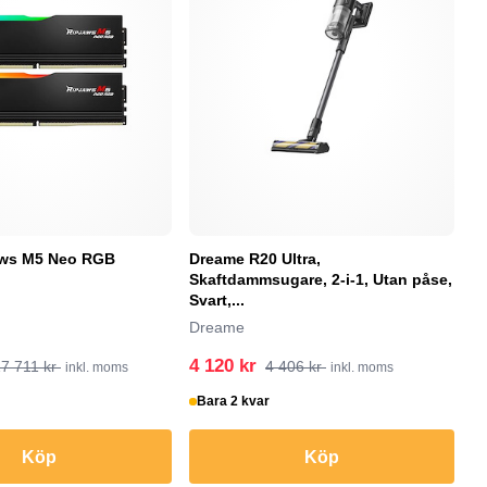
jaws M5 Neo RGB
Dreame R20 Ultra,
B
Skaftdammsugare, 2-i-1, Utan påse,
Br
Svart,...
Dreame
4 120 kr
2
7 711 kr
4 406 kr
inkl. moms
inkl. moms
Bara 2 kvar
B
Köp
Köp