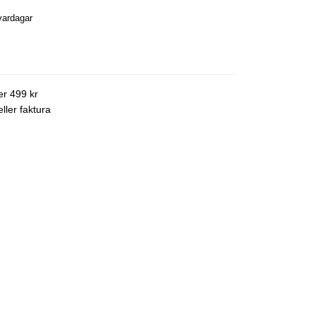
vardagar
ver 499 kr
ller faktura