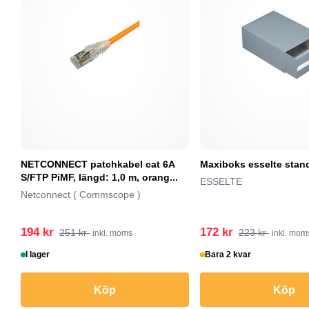
NETCONNECT patchkabel cat 6A
Maxiboks esselte stand
S/FTP PiMF, längd: 1,0 m, orang...
ESSELTE
Netconnect ( Commscope )
194 kr
172 kr
251 kr
223 kr
inkl. moms
inkl. mom
I lager
Bara 2 kvar
Köp
Köp