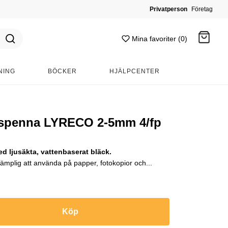
Privatperson
Företag
Mina favoriter (0)
NING
BÖCKER
HJÄLPCENTER
Gå till kassan
gspenna LYRECO 2-5mm 4/fp
 ljusäkta, vattenbaserat bläck.
ämplig att använda på papper, fotokopior och...
Köp