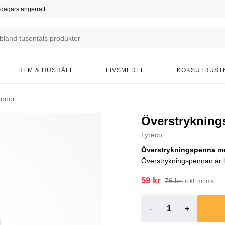
dagars ångerrätt
HEM & HUSHÅLL
LIVSMEDEL
KÖKSUTRUST
ennor
Överstryknin
Lyreco
Överstrykningspenna med
Överstrykningspennan är l
59 kr
76 kr
inkl. moms
-
+