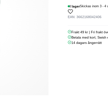
I lager
Skickas inom 3 - 4 
EAN: 3662168042406
Frakt 49 kr | Fri frakt ö
Betala med kort, Swish e
14 dagars ångerrätt