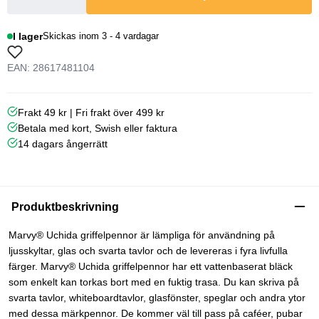
I lager
Skickas inom 3 - 4 vardagar
EAN: 28617481104
Frakt 49 kr | Fri frakt över 499 kr
Betala med kort, Swish eller faktura
14 dagars ångerrätt
Produktbeskrivning
Marvy® Uchida griffelpennor är lämpliga för användning på
ljusskyltar, glas och svarta tavlor och de levereras i fyra livfulla
färger. Marvy® Uchida griffelpennor har ett vattenbaserat bläck
som enkelt kan torkas bort med en fuktig trasa. Du kan skriva på
svarta tavlor, whiteboardtavlor, glasfönster, speglar och andra ytor
med dessa märkpennor. De kommer väl till pass på caféer, pubar