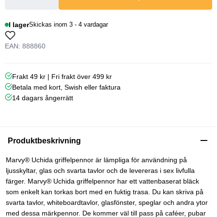
I lager
Skickas inom 3 - 4 vardagar
EAN: 888860
Frakt 49 kr | Fri frakt över 499 kr
Betala med kort, Swish eller faktura
14 dagars ångerrätt
Produktbeskrivning
Marvy® Uchida griffelpennor är lämpliga för användning på
ljusskyltar, glas och svarta tavlor och de levereras i sex livfulla
färger. Marvy® Uchida griffelpennor har ett vattenbaserat bläck
som enkelt kan torkas bort med en fuktig trasa. Du kan skriva på
svarta tavlor, whiteboardtavlor, glasfönster, speglar och andra ytor
med dessa märkpennor. De kommer väl till pass på caféer, pubar