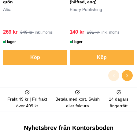
grön
(häftad, eng)
Alba
Ebury Publishing
269 kr
140 kr
349 kr
181 kr
inkl. moms
inkl. moms
I lager
I lager
Köp
Köp
Frakt 49 kr | Fri frakt
Betala med kort, Swish
14 dagars
över 499 kr
eller faktura
ångerrätt
Nyhetsbrev från Kontorsboden