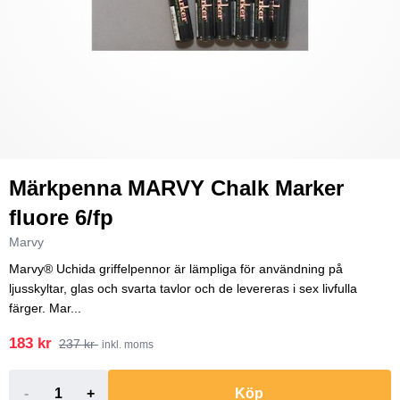
Märkpenna MARVY Chalk Marker
fluore 6/fp
Marvy
Marvy® Uchida griffelpennor är lämpliga för användning på
ljusskyltar, glas och svarta tavlor och de levereras i sex livfulla
färger. Mar...
183 kr
237 kr
inkl. moms
-
+
Köp