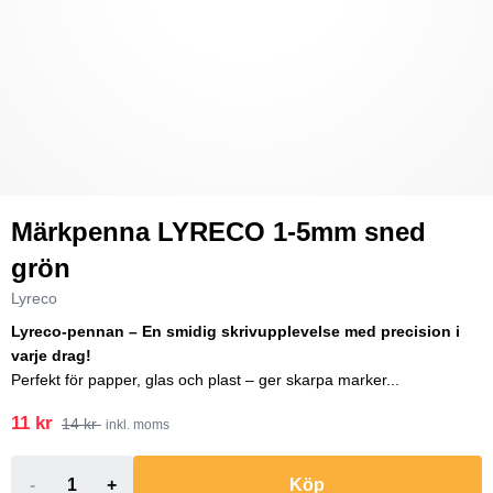
Märkpenna LYRECO 1-5mm sned
grön
Lyreco
Lyreco-pennan – En smidig skrivupplevelse med precision i
varje drag!
Perfekt för papper, glas och plast – ger skarpa marker...
11 kr
14 kr
inkl. moms
-
+
Köp