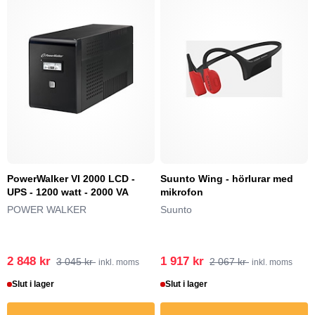
PowerWalker VI 2000 LCD -
Suunto Wing - hörlurar med
UPS - 1200 watt - 2000 VA
mikrofon
POWER WALKER
Suunto
2 848 kr
1 917 kr
3 045 kr
2 067 kr
inkl. moms
inkl. moms
Slut i lager
Slut i lager