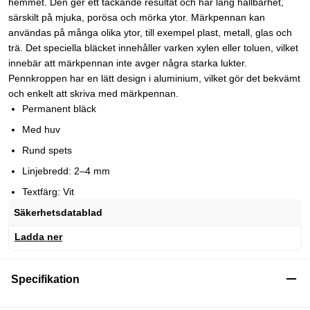
hemmet. Den ger ett täckande resultat och har lång hållbarhet,
särskilt på mjuka, porösa och mörka ytor. Märkpennan kan
användas på många olika ytor, till exempel plast, metall, glas och
trä. Det speciella bläcket innehåller varken xylen eller toluen, vilket
innebär att märkpennan inte avger några starka lukter.
Pennkroppen har en lätt design i aluminium, vilket gör det bekvämt
och enkelt att skriva med märkpennan.
Permanent bläck
Med huv
Rund spets
Linjebredd: 2–4 mm
Textfärg: Vit
Säkerhetsdatablad
Ladda ner
Specifikation