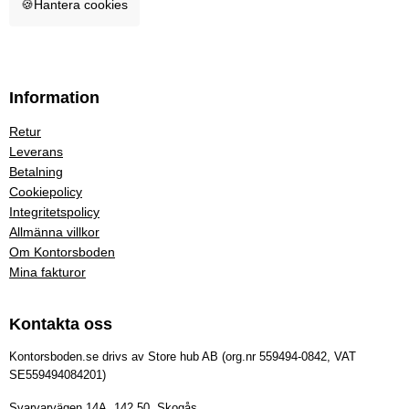
🍪
Hantera cookies
Information
Retur
Leverans
Betalning
Cookiepolicy
Integritetspolicy
Allmänna villkor
Om Kontorsboden
Mina fakturor
Kontakta oss
Kontorsboden.se drivs av Store hub AB (org.nr 559494-0842, VAT
SE559494084201)
Svarvarvägen 14A, 142 50, Skogås