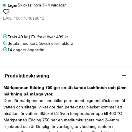
I lager
Skickas inom 3 - 4 vardagar
EAN: 4004764018642
Frakt 49 kr | Fri frakt över 499 kr
Betala med kort, Swish eller faktura
14 dagars ångerrätt
Produktbeskrivning
Märkpennan Edding 750 ger en täckande lackfinish och jämn
märkning på många ytor.
Den här märkpennan innehåller permanent pigmentbläck som tål
vatten och slitage, vilket gör den perfekt när bläcket kommer att
utsättas för vatten. Bläcket tål även temperaturer upp till 400 °C.
Märkpennan Edding 750 har en mediumkulspets med 2–4mm
linjebredd och är lämplig för vardaglig användning runtom i