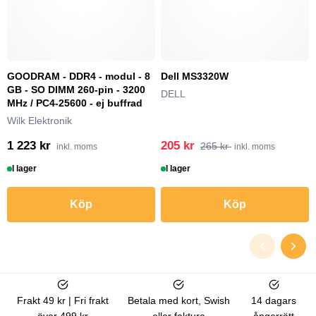
GOODRAM - DDR4 - modul - 8
Dell MS3320W
GB - SO DIMM 260-pin - 3200
DELL
MHz / PC4-25600 - ej buffrad
Wilk Elektronik
1 223 kr
205 kr
265 kr
inkl. moms
inkl. moms
I lager
I lager
Köp
Köp
Frakt 49 kr | Fri frakt
Betala med kort, Swish
14 dagars