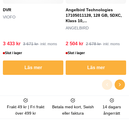
DVR
Angelbird Technologies
17105011128, 128 GB, SDXC,
VIOFO
Klass 10,...
ANGELBIRD
3 433 kr
2 504 kr
3 671 kr
2 678 kr
inkl. moms
inkl. moms
Slut i lager
Slut i lager
Läs mer
Läs mer
Frakt 49 kr | Fri frakt
Betala med kort, Swish
14 dagars
över 499 kr
eller faktura
ångerrätt