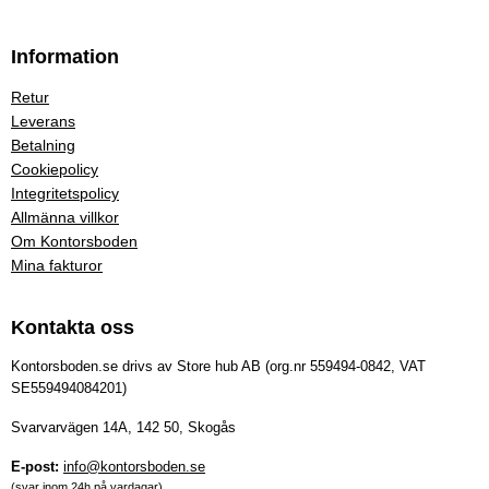
Information
Retur
Leverans
Betalning
Cookiepolicy
Integritetspolicy
Allmänna villkor
Om Kontorsboden
Mina fakturor
Kontakta oss
Kontorsboden.se drivs av Store hub AB (org.nr 559494-0842, VAT
SE559494084201)
Svarvarvägen 14A, 142 50, Skogås
E-post:
info@kontorsboden.se
(svar inom 24h på vardagar)