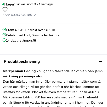
I lager
Skickas inom 3 - 4 vardagar
EAN: 4004764018512
Frakt 49 kr | Fri frakt över 499 kr
Betala med kort, Swish eller faktura
14 dagars ångerrätt
Produktbeskrivning
Märkpennan Edding 750 ger en täckande lackfinish och jämn
märkning på många ytor.
Den här märkpennan innehåller permanent pigmentbläck som tål
vatten och slitage, vilket gör den perfekt när bläcket kommer att
utsättas för vatten. Bläcket tål även temperaturer upp till 400 °C.
Märkpennan Edding 750 har en spets med 2 - 4 mm linjebredd
och är lämplig för vardaglig användning runtom i hemmet. Den ger