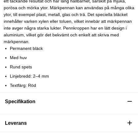
ett täckande resultat och har lång hållbarhet, särskilt på mjuka,
porösa och mörka ytor. Märkpennan kan användas på många olika
ytor, till exempel plast, metall, glas och trä. Det speciella bläcket
innehåller varken xylen eller toluen, vilket innebär att märkpennan
inte avger några starka lukter. Pennkroppen har en lätt design i
aluminium, vilket gör det bekvämt och enkelt att skriva med
märkpennan.
Permanent bläck
Med huv
Rund spets
Linjebredd: 2–4 mm
Textfärg: Röd
Specifikation
Leverans