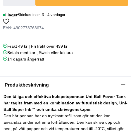
I lager
Skickas inom 3 - 4 vardagar
EAN: 4902778763674
Frakt 49 kr | Fri frakt över 499 kr
Betala med kort, Swish eller faktura
14 dagars ångerrätt
Produktbeskrivning
Den tåliga och effektiva kulspetspennan Uni-Ball Power Tank
har tagits fram med en kombination av futuristisk design, Uni-
Ball Super Ink™ och unika skrivegenskaper.
Den här pennan har en trycksatt refill som gör att den kan
användas under extrema förhållanden. Den kan skriva upp och
ned, på vått papper och vid temperaturer ned till -20°C, vilket gör