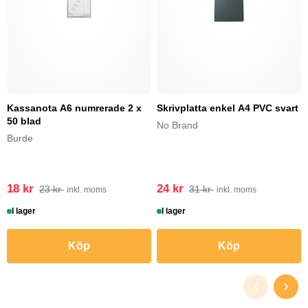
Kassanota A6 numrerade 2 x
Skrivplatta enkel A4 PVC svart
50 blad
No Brand
Burde
18 kr
24 kr
23 kr
31 kr
inkl. moms
inkl. moms
I lager
I lager
Köp
Köp