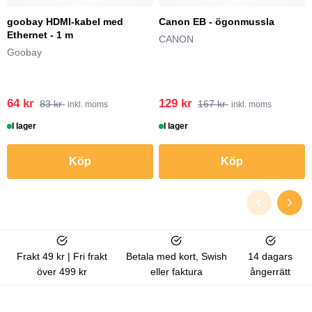
goobay HDMI-kabel med
Canon EB - ögonmussla
Ethernet - 1 m
CANON
Goobay
64 kr
129 kr
83 kr
167 kr
inkl. moms
inkl. moms
I lager
I lager
Köp
Köp
Frakt 49 kr | Fri frakt
Betala med kort, Swish
14 dagars
över 499 kr
eller faktura
ångerrätt