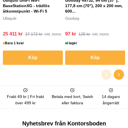
Ubiquiti UniFi WiFi
Goobay 49732, 94 cm (37"),
BaseStationXG - trådlös
177,8 cm (70"), 200 x 200 mm,
åtkomstpunkt - Wi-Fi 5
600...
Ubiquiti
Goobay
25 411 kr
97 kr
27 172 kr
125 kr
inkl. moms
inkl. moms
Bara 1 kvar
I lager
Köp
Köp
Frakt 49 kr | Fri frakt
Betala med kort, Swish
14 dagars
över 499 kr
eller faktura
ångerrätt
Nyhetsbrev från Kontorsboden