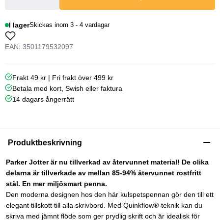
I lager
Skickas inom 3 - 4 vardagar
EAN: 3501179532097
Frakt 49 kr | Fri frakt över 499 kr
Betala med kort, Swish eller faktura
14 dagars ångerrätt
Produktbeskrivning
Parker Jotter är nu tillverkad av återvunnet material! De olika
delarna är tillverkade av mellan 85-94% återvunnet rostfritt
stål. En mer miljösmart penna.
Den moderna designen hos den här kulspetspennan gör den till ett
elegant tillskott till alla skrivbord. Med Quinkflow®-teknik kan du
skriva med jämnt flöde som ger prydlig skrift och är idealisk för