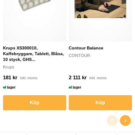
Krups XS300010,
Contour Balance
Kaffebryggare, Tablett, Blåsa,
CONTOUR
10 styck, GHS...
Krups
181 kr
2 111 kr
inkl. moms
inkl. moms
I lager
I lager
Köp
Köp