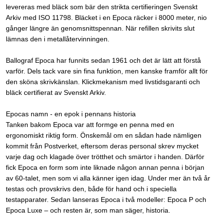
levereras med bläck som bär den strikta certifieringen Svenskt
Arkiv med ISO 11798. Bläcket i en Epoca räcker i 8000 meter, nio
gånger längre än genomsnittspennan. När refillen skrivits slut
lämnas den i metallåtervinningen.
Ballograf Epoca har funnits sedan 1961 och det är lätt att förstå
varför. Dels tack vare sin fina funktion, men kanske framför allt för
den sköna skrivkänslan. Klickmekanism med livstidsgaranti och
bläck certifierat av Svenskt Arkiv.
Epocas namn - en epok i pennans historia
Tanken bakom Epoca var att formge en penna med en
ergonomiskt riktig form. Önskemål om en sådan hade nämligen
kommit från Postverket, eftersom deras personal skrev mycket
varje dag och klagade över trötthet och smärtor i handen. Därför
fick Epoca en form som inte liknade någon annan penna i början
av 60-talet, men som vi alla känner igen idag. Under mer än två år
testas och provskrivs den, både för hand och i speciella
testapparater. Sedan lanseras Epoca i två modeller: Epoca P och
Epoca Luxe – och resten är, som man säger, historia.