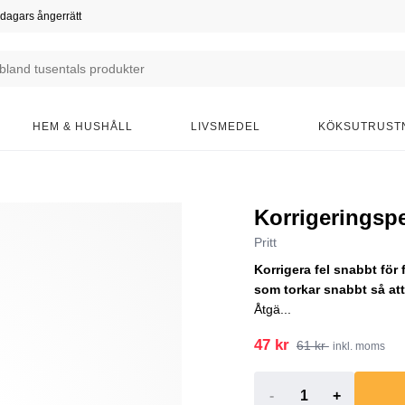
dagars ångerrätt
HEM & HUSHÅLL
LIVSMEDEL
KÖKSUTRUST
Korrigeringsp
Pritt
Korrigera fel snabbt för 
som torkar snabbt så att
Åtgä...
47 kr
61 kr
inkl. moms
-
+