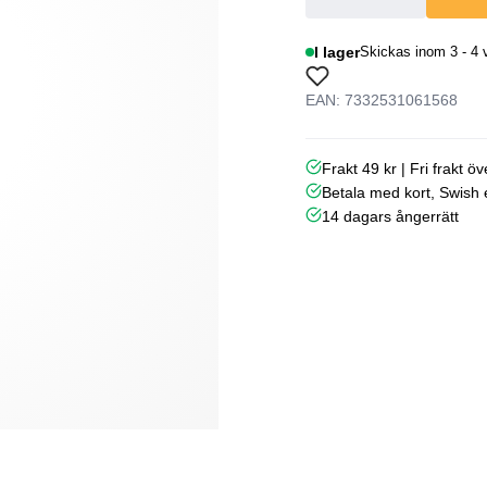
I lager
Skickas inom 3 - 4 
EAN: 7332531061568
Frakt 49 kr | Fri frakt ö
Betala med kort, Swish e
14 dagars ångerrätt