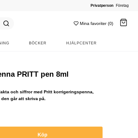
Privatperson
Företag
Mina favoriter (0)
NING
BÖCKER
HJÄLPCENTER
Gå till kassan
enna PRITT pen 8ml
fakta och siffror med Pritt korrigeringspenna,
 den går att skriva på.
Köp