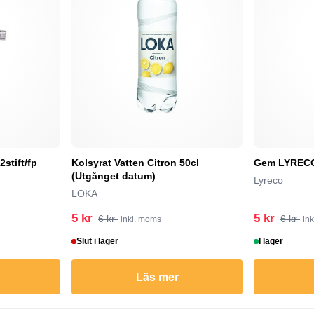
stift/fp
Kolsyrat Vatten Citron 50cl
Gem LYRECO 
(Utgånget datum)
Lyreco
LOKA
5 kr
5 kr
6 kr
6 kr
inkl. moms
in
Slut i lager
I lager
Läs mer