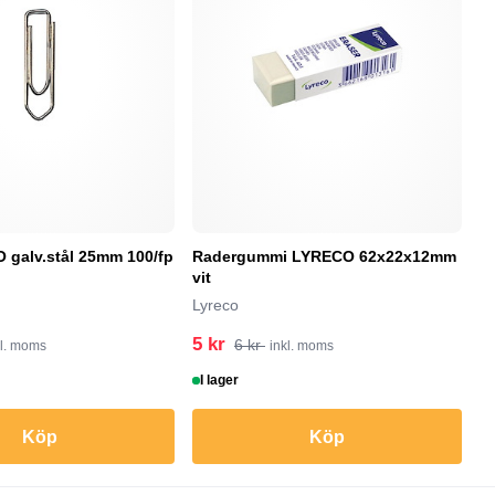
galv.stål 25mm 100/fp
Radergummi LYRECO 62x22x12mm
F
vit
M
Lyreco
5 kr
5
6 kr
kl. moms
inkl. moms
I lager
I
Köp
Köp