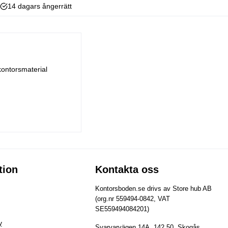
14 dagars ångerrätt
kontorsmaterial
tion
Kontakta oss
Kontorsboden.se drivs av Store hub AB
(org.nr 559494-0842, VAT
SE559494084201)
y
Svarvarvägen 14A, 142 50, Skogås