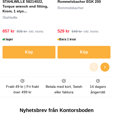
STAHLWILLE 58214022,
Rommelsbacher EGK 200
Torque wrench end fitting,
Rommelsbacher
Krom, 1 styc...
Stahlwille
657 kr
529 kr
805 kr
649 kr
inkl. moms
inkl. moms
I lager
Bara 1 kvar
Köp
Köp
Frakt 49 kr | Fri frakt
Betala med kort, Swish
14 dagars
över 499 kr
eller faktura
ångerrätt
Nyhetsbrev från Kontorsboden