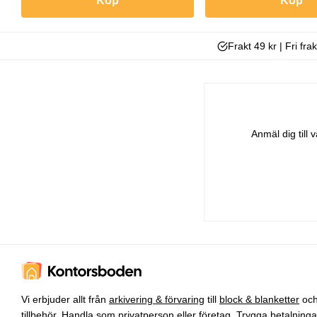
Köp
Köp
Frakt 49 kr | Fri fra
Anmäl dig till
Vi erbjuder allt från
arkivering & förvaring
till
block & blanketter
oc
tillbehör
. Handla som privatperson eller företag. Trygga betalning