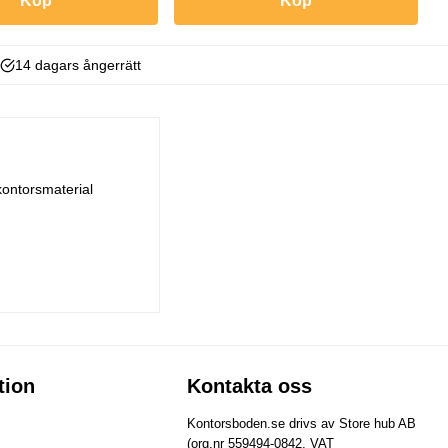
Köp
Köp
14 dagars ångerrätt
kontorsmaterial
tion
Kontakta oss
Kontorsboden.se drivs av Store hub AB
(org.nr 559494-0842, VAT