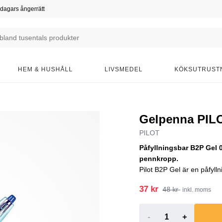
dagars ångerrätt
HEM & HUSHÅLL
LIVSMEDEL
KÖKSUTRUST
Gelpenna PILO
PILOT
Påfyllningsbar B2P Gel 
pennkropp.
Pilot B2P Gel är en påfyll
37 kr
48 kr
inkl. moms
-
+