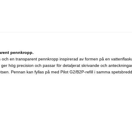
arent pennkropp.
och en transparent pennkropp inspirerad av formen på en vattenflaska. 
er hög precision och passar för detaljerat skrivande och anteckninga
i spetsen. Pennan kan fyllas på med Pilot G2/B2P-refill i samma spetsb