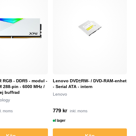
RGB - DDR5 - modul -
Lenovo DVD±RW- / DVD-RAM-enhet
M
 288-pin - 6000 MHz /
- Serial ATA - intern
ka
ej buffrad
Lenovo
M
ology
779 kr
9
kl. moms
inkl. moms
I lager
I