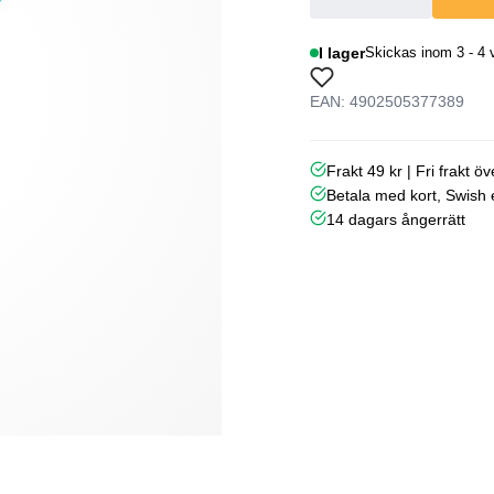
I lager
Skickas inom 3 - 4 
EAN: 4902505377389
Frakt 49 kr | Fri frakt ö
Betala med kort, Swish e
14 dagars ångerrätt