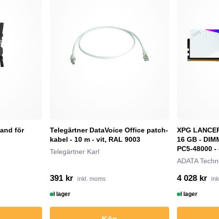
and för
Telegärtner DataVoice Office patch-
XPG LANCER 
kabel - 10 m - vit, RAL 9003
16 GB - DIMM
PC5-48000 - 
Telegärtner Karl
ADATA Techn
391 kr
4 028 kr
inkl. moms
in
I lager
I lager