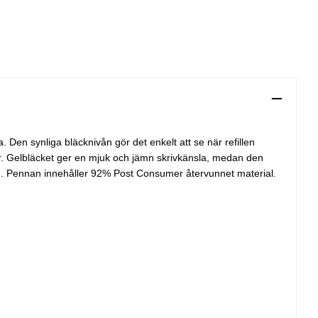
Den synliga bläcknivån gör det enkelt att se när refillen
r. Gelbläcket ger en mjuk och jämn skrivkänsla, medan den
redd. Pennan innehåller 92% Post Consumer återvunnet material.