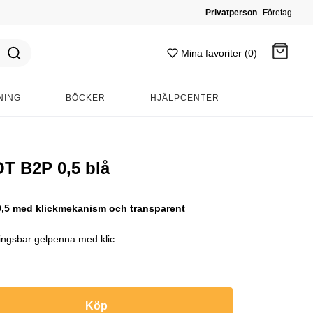
Privatperson
Företag
Mina favoriter (0)
NING
BÖCKER
HJÄLPCENTER
Gå till kassan
T B2P 0,5 blå
0,5 med klickmekanism och transparent
ningsbar gelpenna med klic...
Köp