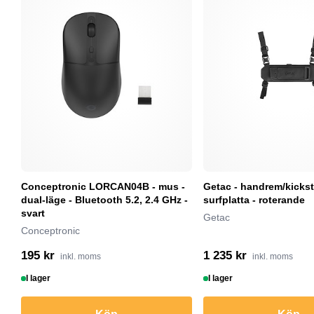
Conceptronic LORCAN04B - mus -
Getac - handrem/kickst
dual-läge - Bluetooth 5.2, 2.4 GHz -
surfplatta - roterande
svart
Getac
Conceptronic
195 kr
1 235 kr
inkl. moms
inkl. moms
I lager
I lager