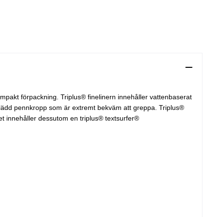
mpakt förpackning. Triplus® finelinern innehåller vattenbaserat
klädd pennkropp som är extremt bekväm att greppa. Triplus®
t innehåller dessutom en triplus® textsurfer®