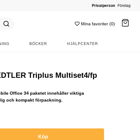
Privatperson
Företag
Mina favoriter (0)
NING
BÖCKER
HJÄLPCENTER
Gå till kassan
EDTLER Triplus Multiset4/fp
le Office 34 paketet innehåller viktiga
dig och kompakt förpackning.
Köp