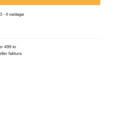
3 - 4 vardagar
ver 499 kr
ller faktura