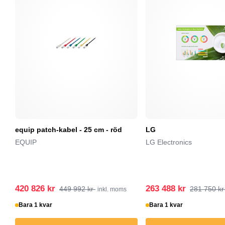
equip patch-kabel - 25 cm - röd
LG
EQUIP
LG Electronics
420 826 kr
263 488 kr
449 992 kr
281 750 k
inkl. moms
Bara 1 kvar
Bara 1 kvar