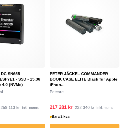
r DC SN655
PETER JÄCKEL COMMANDER
B
SP7E1 - SSD - 15.36
BOOK CASE ELITE Black für Apple
B
e 4.0 (NVMe)
iPhon...
al
Petcare
217 281 kr
2
259 113 kr
232 340 kr
inkl. moms
inkl. moms
Bara 2 kvar
B