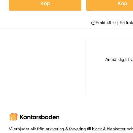
Köp
Köp
Frakt 49 kr | Fri fra
Anmäl dig till
Vi erbjuder allt från
arkivering & förvaring
till
block & blanketter
oc