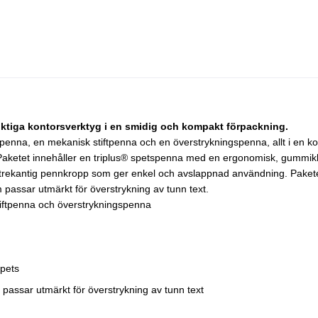
iktiga kontorsverktyg i en smidig och kompakt förpackning.
spenna, en mekanisk stiftpenna och en överstrykningspenna, allt i en ko
. Paketet innehåller en triplus® spetspenna med en ergonomisk, gummi
n trekantig pennkropp som ger enkel och avslappnad användning. Pakete
passar utmärkt för överstrykning av tunn text.
tiftpenna och överstrykningspenna
spets
 passar utmärkt för överstrykning av tunn text