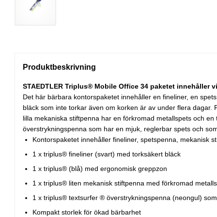
Produktbeskrivning
STAEDTLER Triplus® Mobile Office 34 paketet innehåller v
Det här bärbara kontorspaketet innehåller en fineliner, en spet
bläck som inte torkar även om korken är av under flera dagar
lilla mekaniska stiftpenna har en förkromad metallspets och e
överstrykningspenna som har en mjuk, reglerbar spets och som 
Kontorspaketet innehåller fineliner, spetspenna, mekanisk s
1 x triplus® fineliner (svart) med torksäkert bläck
1 x triplus® (blå) med ergonomisk greppzon
1 x triplus® liten mekanisk stiftpenna med förkromad metall
1 x triplus® textsurfer ® överstrykningspenna (neongul) som
Kompakt storlek för ökad bärbarhet