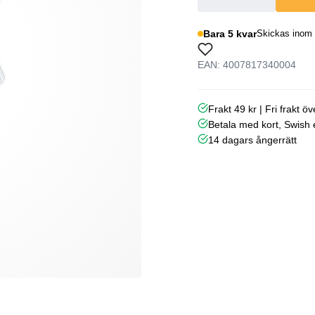
Bara 5 kvar
Skickas inom 
EAN: 4007817340004
Frakt 49 kr | Fri frakt ö
Betala med kort, Swish e
14 dagars ångerrätt