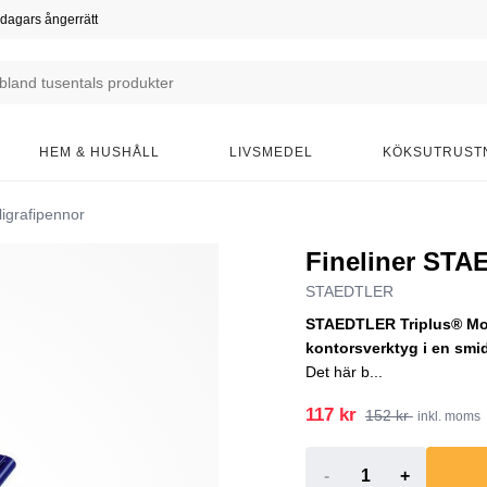
dagars ångerrätt
HEM & HUSHÅLL
LIVSMEDEL
KÖKSUTRUST
ligrafipennor
Fineliner STA
STAEDTLER
STAEDTLER Triplus® Mobi
kontorsverktyg i en smi
Det här b...
117 kr
152 kr
inkl. moms
-
+