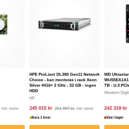
HPE ProLiant DL380 Gen11 Network
WD Ultrasta
Choice - kan monteras i rack Xeon
WUS5EA1A1E
Silver 4416+ 2 GHz - 32 GB - ingen
TB - U.3 PCI
HDD
Western Digit
HP
245 015 kr
242 319 kr
r
261 997 kr
inkl. moms
inkl. moms
Bara 1 kvar
Slut i lager