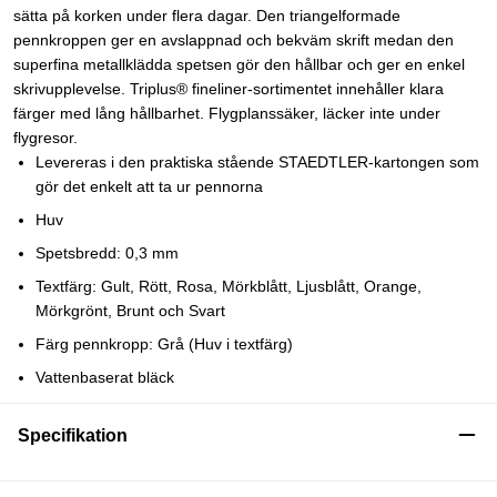
sätta på korken under flera dagar. Den triangelformade
pennkroppen ger en avslappnad och bekväm skrift medan den
superfina metallklädda spetsen gör den hållbar och ger en enkel
skrivupplevelse. Triplus® fineliner-sortimentet innehåller klara
färger med lång hållbarhet. Flygplanssäker, läcker inte under
flygresor.
Levereras i den praktiska stående STAEDTLER-kartongen som
gör det enkelt att ta ur pennorna
Huv
Spetsbredd: 0,3 mm
Textfärg: Gult, Rött, Rosa, Mörkblått, Ljusblått, Orange,
Mörkgrönt, Brunt och Svart
Färg pennkropp: Grå (Huv i textfärg)
Vattenbaserat bläck
Specifikation