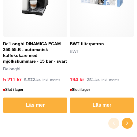
De'Longhi DINAMICA ECAM
BWT filterpatron
350.55.B - automatisk
BWT
kaffekokare med
mjölkskummare - 15 bar - svart
Delonghi
5 211 kr
194 kr
5 572 kr
251 kr
inkl. moms
inkl. moms
Slut i lager
Slut i lager
Läs mer
Läs mer