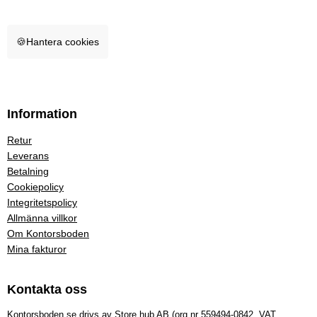
🍪
Hantera cookies
Information
Retur
Leverans
Betalning
Cookiepolicy
Integritetspolicy
Allmänna villkor
Om Kontorsboden
Mina fakturor
Kontakta oss
Kontorsboden.se drivs av Store hub AB (org.nr 559494-0842, VAT