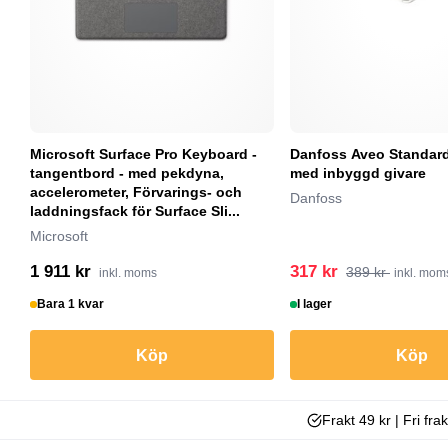
Microsoft Surface Pro Keyboard -
Danfoss Aveo Standar
tangentbord - med pekdyna,
med inbyggd givare
accelerometer, Förvarings- och
Danfoss
laddningsfack för Surface Sli...
Microsoft
1 911 kr
317 kr
389 kr
inkl. moms
inkl. mom
Bara 1 kvar
I lager
Köp
Köp
Frakt 49 kr | Fri fra