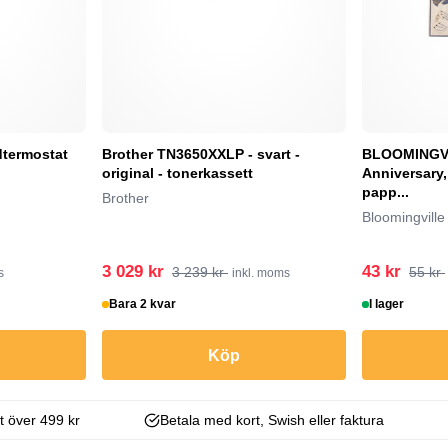
dtermostat
Brother TN3650XXLP - svart -
BLOOMINGVI
original - tonerkassett
Anniversary,
papp...
Brother
Bloomingville
3 029 kr
43 kr
3 239 kr
55 kr
s
inkl. moms
Bara 2 kvar
I lager
Köp
kt över 499 kr
Betala med kort, Swish eller faktura