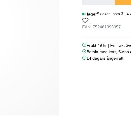
I lager
Skickas inom 3 - 4 
EAN: 752481393057
Frakt 49 kr | Fri frakt ö
Betala med kort, Swish e
14 dagars ångerrätt