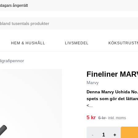
dagars ångerrätt
HEM & HUSHÅLL
LIVSMEDEL
KÖKSUTRUST
ligrafipennor
Fineliner MAR
Marvy
Denna Marvy Uchida No. 
spets som gör det lättare 
<...
5 kr
6 kr
inkl. moms
-
+