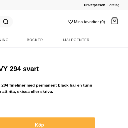
Privatperson
Företag
Mina favoriter (0)
NING
BÖCKER
HJÄLPCENTER
Gå till kassan
VY 294 svart
294 fineliner med permanent bläck har en tunn
att rita, skissa eller skriva.
Köp