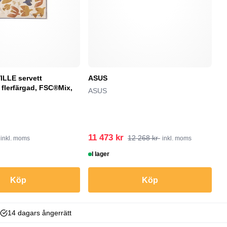
LLE servett
ASUS
H
 flerfärgad, FSC®Mix,
S
ASUS
en
H
11 473 kr
5
12 268 kr
inkl. moms
inkl. moms
I lager
I
Köp
Köp
14 dagars ångerrätt