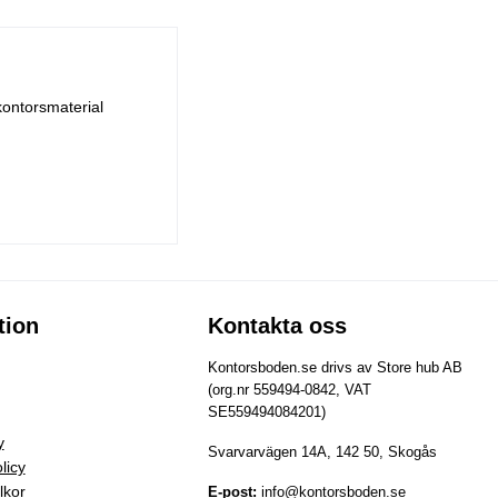
kontorsmaterial
tion
Kontakta oss
Kontorsboden.se drivs av Store hub AB
(org.nr 559494-0842, VAT
SE559494084201)
y
Svarvarvägen 14A, 142 50, Skogås
licy
lkor
E-post:
info@kontorsboden.se