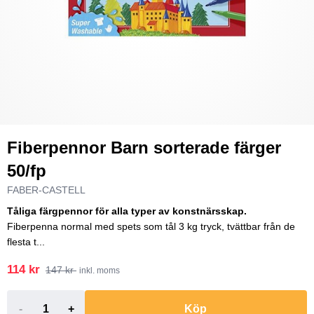
Fiberpennor Barn sorterade färger
50/fp
FABER-CASTELL
Tåliga färgpennor för alla typer av konstnärsskap.
Fiberpenna normal med spets som tål 3 kg tryck, tvättbar från de
flesta t...
114 kr
147 kr
inkl. moms
-
+
Köp