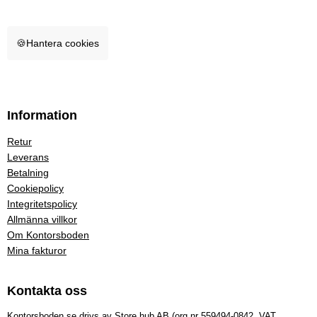
🍪
Hantera cookies
Information
Retur
Leverans
Betalning
Cookiepolicy
Integritetspolicy
Allmänna villkor
Om Kontorsboden
Mina fakturor
Kontakta oss
Kontorsboden.se drivs av Store hub AB (org.nr 559494-0842, VAT