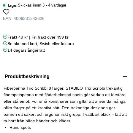
I lager
Skickas inom 3 - 4 vardagar
EAN: 4006381343626
Frakt 49 kr | Fri frakt över 499 kr
Betala med kort, Swish eller faktura
14 dagars ångerrätt
Produktbeskrivning
Fiberpenna Trio Scribbi 8 färger. STABILO Trio Scribbi trekantig
fiberspetspenna med fjäderbelastad spets går varken att förstöra
eller stå emot. För små konstnärer som gillar att använda många
olika färger på ett kreativt sätt. Den trekantiga designen ger
barnen ett säkert och ergonomiskt grepp. Tvättbart bläck – lätt att
ta bort från både händer och kläder
Rund spets