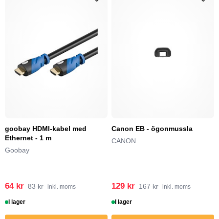
goobay HDMI-kabel med
Canon EB - ögonmussla
Ethernet - 1 m
CANON
Goobay
64 kr
129 kr
83 kr
167 kr
inkl. moms
inkl. moms
I lager
I lager