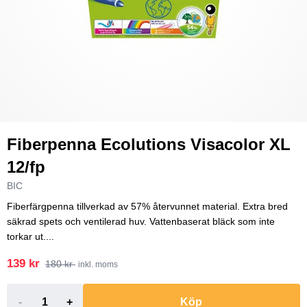
Fiberpenna Ecolutions Visacolor XL
12/fp
BIC
Fiberfärgpenna tillverkad av 57% återvunnet material. Extra bred
säkrad spets och ventilerad huv. Vattenbaserat bläck som inte
torkar ut....
139 kr
180 kr
inkl. moms
-
+
Köp