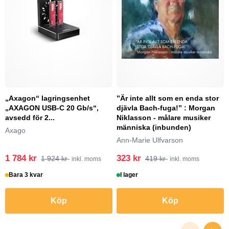
„Axagon“ lagringsenhet
”Är inte allt som en enda stor
„AXAGON USB-C 20 Gb/s“,
djävla Bach-fuga!” : Morgan
avsedd för 2...
Niklasson - målare musiker
människa (inbunden)
Axago
Ann-Marie Ulfvarson
1 784 kr
323 kr
1 924 kr
419 kr
inkl. moms
inkl. moms
Bara 3 kvar
I lager
Köp
Köp