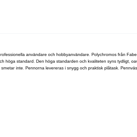
professionella användare och hobbyanvändare. Polychromos från Faber C
ch höga standard. Den höga standarden och kvaliteten syns tydligt, oavse
och smetar inte. Pennorna levereras i snygg och praktisk plåtask. Pen