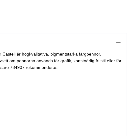
astell är högkvalitativa, pigmentstarka färgpennor.
tt om pennorna används för grafik, konstnärlig fri stil eller för
nvässare 784907 rekommenderas.