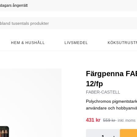
dagars ångerrätt
HEM & HUSHÅLL
LIVSMEDEL
KÖKSUTRUST
Färgpenna FA
12/fp
FABER-CASTELL
Polychromos pigmentstarka 
användare och hobbyanvän
431 kr
559 kr
inkl. moms