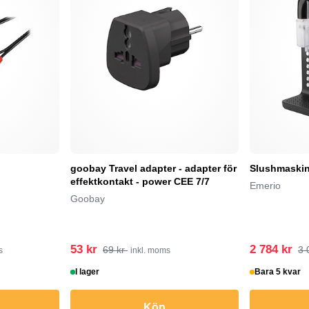
goobay Travel adapter - adapter för
Slushmaskin
effektkontakt - power CEE 7/7
Emerio
Goobay
53 kr
2 784 kr
69 kr
3 
s
inkl. moms
I lager
Bara 5 kvar
Köp