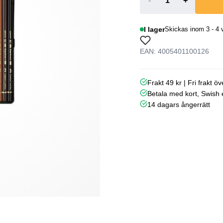
-
+
I lager
Skickas inom 3 - 4 
EAN: 4005401100126
Frakt 49 kr | Fri frakt ö
Betala med kort, Swish e
14 dagars ångerrätt