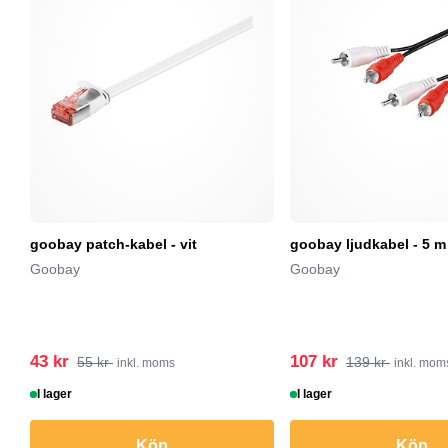
goobay patch-kabel - vit
goobay ljudkabel - 5 m
Goobay
Goobay
43 kr
107 kr
55 kr
139 kr
inkl. moms
inkl. mom
I lager
I lager
Köp
Köp