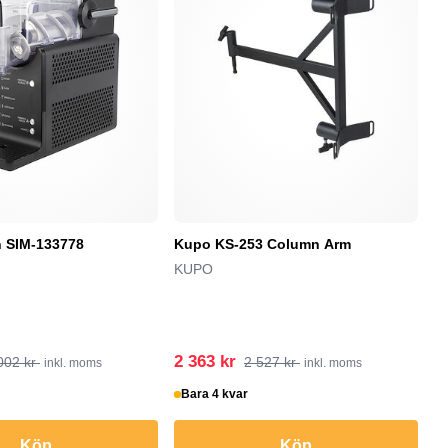
 SIM-133778
Kupo KS-253 Column Arm
M
t
KUPO
a
la
Mi
2 363 kr
1
002 kr
2 527 kr
inkl. moms
inkl. moms
Bara 4 kvar
B
Köp
Köp