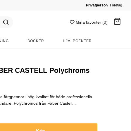
Privatperson
Företag
Mina favoriter (0)
NING
BÖCKER
HJÄLPCENTER
Gå till kassan
BER CASTELL Polychroms
färgpennor i hög kvalitet för både professionella
dare. Polychromos från Faber Castell...