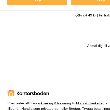
Frakt 49 kr | Fri fra
Anmäl dig till
Vi erbjuder allt från
arkivering & förvaring
till
block & blanketter
oc
tillbehör
. Handla som privatperson eller företag. Trygga betalning