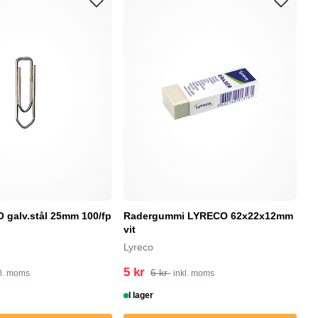
galv.stål 25mm 100/fp
Radergummi LYRECO 62x22x12mm
F
vit
M
Lyreco
5 kr
5
6 kr
kl. moms
inkl. moms
I lager
I