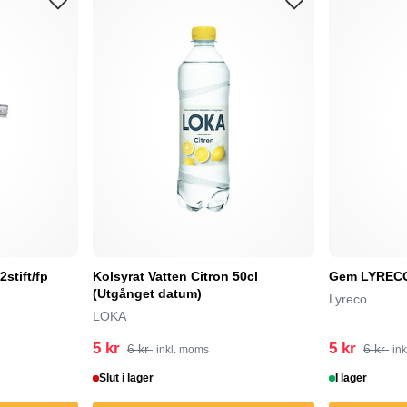
stift/fp
Kolsyrat Vatten Citron 50cl
Gem LYRECO 
(Utgånget datum)
Lyreco
LOKA
5 kr
5 kr
6 kr
6 kr
inkl. moms
in
Slut i lager
I lager