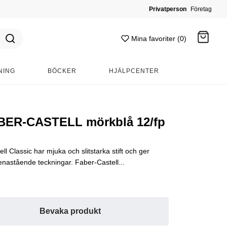
Privatperson
Företag
Mina favoriter (0)
NING
BÖCKER
HJÄLPCENTER
Gå till kassan
BER-CASTELL mörkblå 12/fp
 Classic har mjuka och slitstarka stift och ger
 enastående teckningar. Faber-Castell...
Bevaka produkt