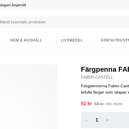
dagars ångerrätt
HEM & HUSHÅLL
LIVSMEDEL
KÖKSUTRUST
Färgpenna FA
FABER-CASTELL
Färgpennorna Faber-Castell
livfulla färger som skapar
52 kr
68 kr
inkl. moms
-
+