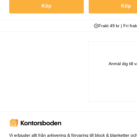
Köp
Köp
Frakt 49 kr | Fri fra
Anmäl dig till
Vi erbjuder allt från
arkivering & förvaring
till
block & blanketter
oc