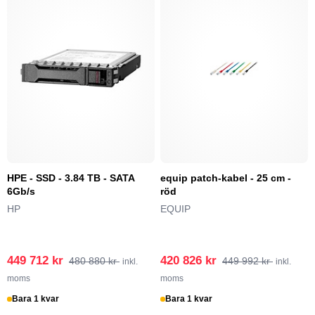
HPE - SSD - 3.84 TB - SATA
equip patch-kabel - 25 cm -
6Gb/s
röd
HP
EQUIP
449 712 kr
420 826 kr
480 880 kr
449 992 kr
inkl.
inkl.
moms
moms
Bara 1 kvar
Bara 1 kvar