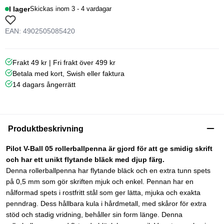
I lager
Skickas inom 3 - 4 vardagar
EAN: 4902505085420
Frakt 49 kr | Fri frakt över 499 kr
Betala med kort, Swish eller faktura
14 dagars ångerrätt
Produktbeskrivning
Pilot V-Ball 05 rollerballpenna är gjord för att ge smidig skrift
och har ett unikt flytande bläck med djup färg.
Denna rollerballpenna har flytande bläck och en extra tunn spets
på 0,5 mm som gör skriften mjuk och enkel. Pennan har en
nålformad spets i rostfritt stål som ger lätta, mjuka och exakta
penndrag. Dess hållbara kula i hårdmetall, med skåror för extra
stöd och stadig vridning, behåller sin form länge. Denna