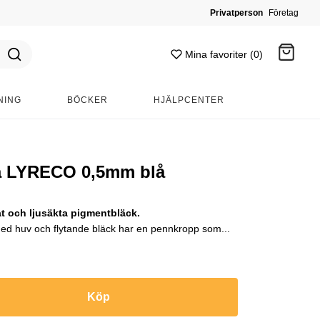
Privatperson
Företag
Mina favoriter (0)
NING
BÖCKER
HJÄLPCENTER
Gå till kassan
a LYRECO 0,5mm blå
 och ljusäkta pigmentbläck.
med huv och flytande bläck har en pennkropp som...
Köp