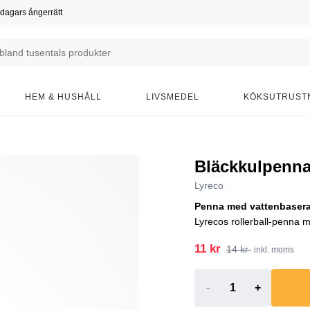
dagars ångerrätt
HEM & HUSHÅLL
LIVSMEDEL
KÖKSUTRUST
Bläckkulpenn
Lyreco
Penna med vattenbaserat
Lyrecos rollerball-penna 
11 kr
14 kr
inkl. moms
-
+