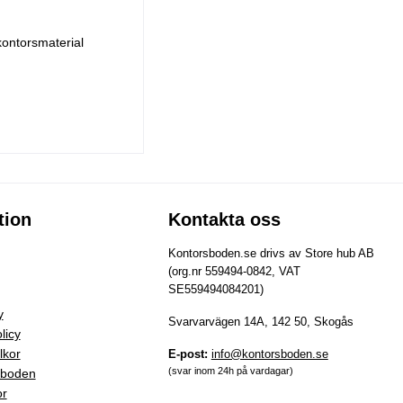
kontorsmaterial
tion
Kontakta oss
Kontorsboden.se drivs av Store hub AB
(org.nr 559494-0842, VAT
SE559494084201)
y
Svarvarvägen 14A, 142 50, Skogås
licy
lkor
E-post:
info@kontorsboden.se
(svar inom 24h på vardagar)
sboden
or