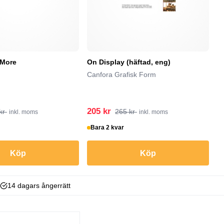
oMore
On Display (häftad, eng)
B
Un
Canfora Grafisk Form
Ne
Pe
205 kr
1
kr
265 kr
inkl. moms
inkl. moms
Bara 2 kvar
I
Köp
Köp
14 dagars ångerrätt