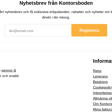
Nyhetsbrev från Kontorsboden
 vårt nyhetsbrev och få exklusiva erbjudanden, rabatter och nyheter om 
direkt i din inkorg.
Registrera
Informa
h
pennor &
Retur
ar och snabb
Leverans
Betalning
Cookiepolic
Integritetspo
Allmänna vil
Om Kontor
Mina faktur