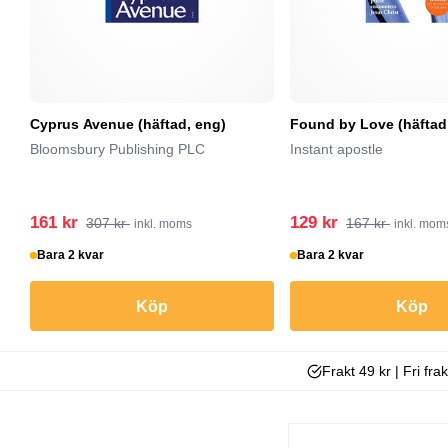
Cyprus Avenue (häftad, eng)
Found by Love (häftad
Bloomsbury Publishing PLC
Instant apostle
161 kr
129 kr
307 kr
167 kr
inkl. moms
inkl. mom
Bara 2 kvar
Bara 2 kvar
Köp
Köp
Frakt 49 kr | Fri fra