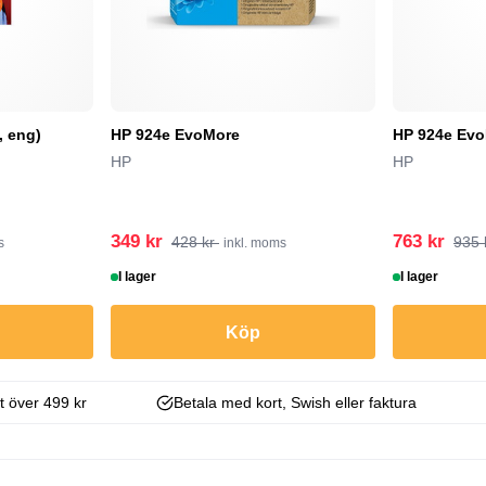
, eng)
HP 924e EvoMore
HP 924e Ev
HP
HP
349 kr
763 kr
428 kr
935 
s
inkl. moms
I lager
I lager
Köp
kt över 499 kr
Betala med kort, Swish eller faktura