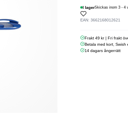
I lager
Skickas inom 3 - 4 
EAN: 3662168012621
Frakt 49 kr | Fri frakt ö
Betala med kort, Swish e
14 dagars ångerrätt