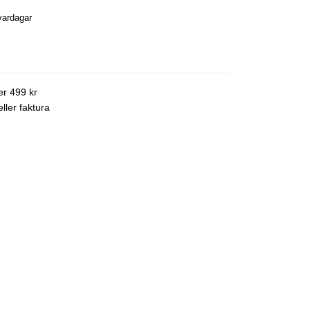
vardagar
ver 499 kr
ller faktura