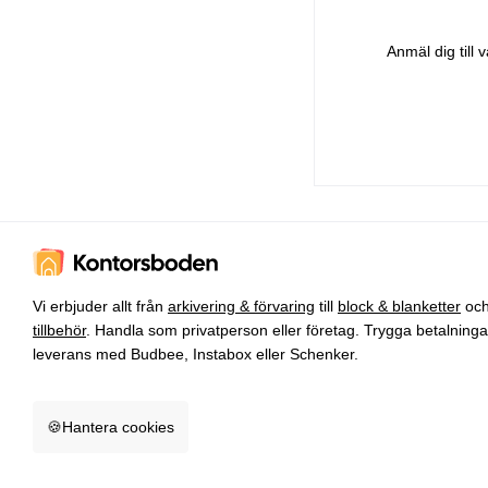
Anmäl dig till
Vi erbjuder allt från
arkivering & förvaring
till
block & blanketter
oc
tillbehör
. Handla som privatperson eller företag. Trygga betalning
leverans med Budbee, Instabox eller Schenker.
🍪
Hantera cookies