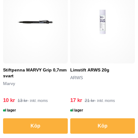
Stiftpenna MARVY Grip 0,7mm
Limstift ARWS 20g
svart
ARWS
Marvy
10 kr
17 kr
13 kr
21 kr
inkl. moms
inkl. moms
I lager
I lager
Köp
Köp