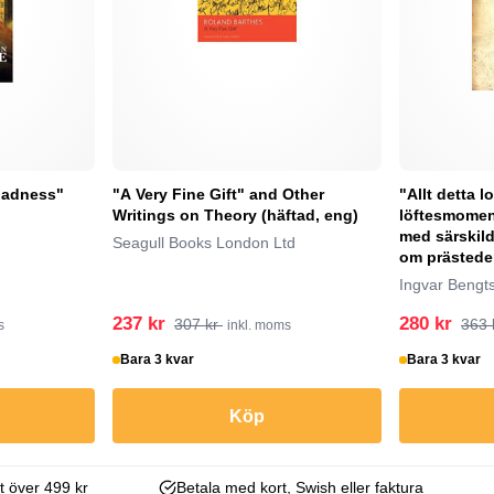
Madness"
"A Very Fine Gift" and Other
"Allt detta l
Writings on Theory (häftad, eng)
löftesmoment
med särskild
Seagull Books London Ltd
om prästeden
Ingvar Bengt
237 kr
280 kr
307 kr
363 
s
inkl. moms
Bara 3 kvar
Bara 3 kvar
Köp
kt över 499 kr
Betala med kort, Swish eller faktura