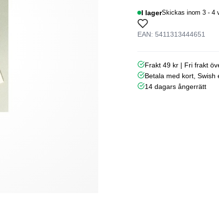
I lager
Skickas inom 3 - 4 
EAN: 5411313444651
Frakt 49 kr | Fri frakt ö
Betala med kort, Swish e
14 dagars ångerrätt