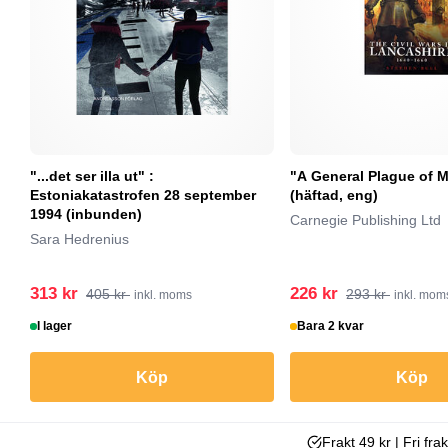
"...det ser illa ut" :
"A General Plague of 
Estoniakatastrofen 28 september
(häftad, eng)
1994 (inbunden)
Carnegie Publishing Ltd
Sara Hedrenius
313 kr
226 kr
405 kr
293 kr
inkl. moms
inkl. mom
I lager
Bara 2 kvar
Köp
Köp
Frakt 49 kr | Fri fra