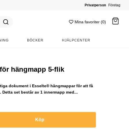
Privatperson
Företag
Mina favoriter (0)
NING
BÖCKER
HJÄLPCENTER
Gå till kassan
för hängmapp 5-flik
ktiga dokument i Esselte® hängmappar för att få
. Detta set består av 1 innermapp med...
Köp