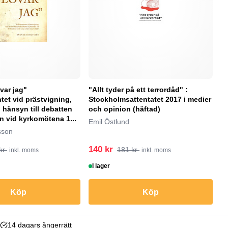
ovar jag"
"Allt tyder på ett terrordåd" :
"
et vid prästvigning,
Stockholmsattentatet 2017 i medier
(
 hänsyn till debatten
och opinion (häftad)
Ac
 vid kyrkomötena 1...
Emil Östlund
sson
140 kr
1
kr
181 kr
inkl. moms
inkl. moms
I lager
B
Köp
Köp
14 dagars ångerrätt