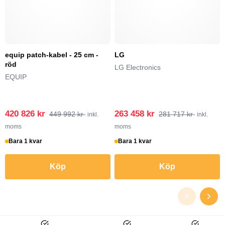
equip patch-kabel - 25 cm -
LG
röd
LG Electronics
EQUIP
420 826 kr
263 458 kr
449 992 kr
281 717 kr
inkl.
inkl.
moms
moms
Bara 1 kvar
Bara 1 kvar
Köp
Köp