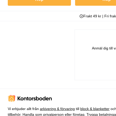
Frakt 49 kr | Fri fra
Anmäl dig till
Vi erbjuder allt från
arkivering & förvaring
till
block & blanketter
oc
tillbehör
. Handla som privatperson eller företag. Trygga betalning