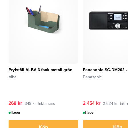
Prylställ ALBA 3 fack metall grön
Panasonic SC-DM202 -
Alba
Panasonic
269 kr
2 454 kr
349 kr
2 624 kr
inkl. moms
inkl
I lager
I lager
Köp
Köp