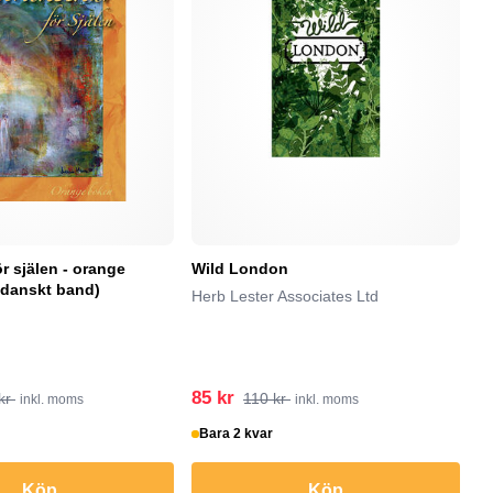
ör själen - orange
Wild London
At
 danskt band)
fr
Herb Lester Associates Ltd
(h
Fr
85 kr
3
kr
110 kr
inkl. moms
inkl. moms
Bara 2 kvar
I
Köp
Köp