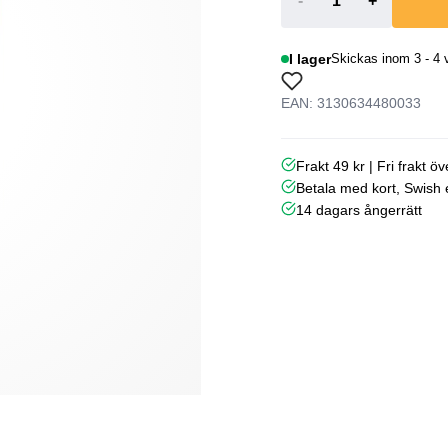
-
+
I lager
Skickas inom 3 - 4 
EAN: 3130634480033
Frakt 49 kr | Fri frakt ö
Betala med kort, Swish e
14 dagars ångerrätt