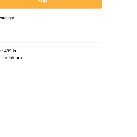
Köp
vardagar
ver 499 kr
ller faktura