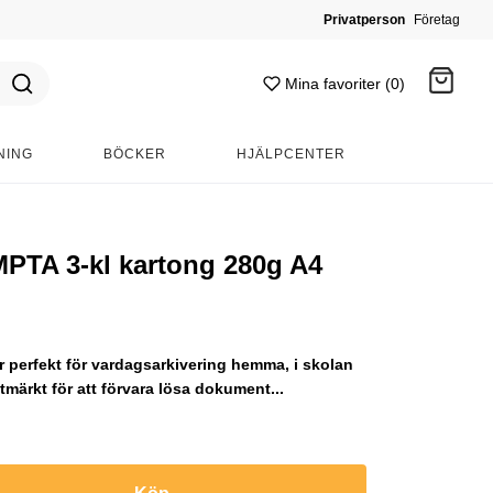
Privatperson
Företag
Mina favoriter (0)
NING
BÖCKER
HJÄLPCENTER
Gå till kassan
TA 3-kl kartong 280g A4
r perfekt för vardagsarkivering hemma, i skolan
utmärkt för att förvara lösa dokument...