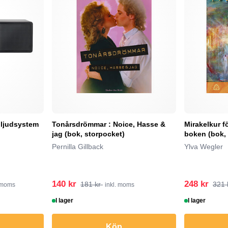
 ljudsystem
Tonårsdrömmar : Noice, Hasse &
Mirakelkur f
jag (bok, storpocket)
boken (bok,
Pernilla Gillback
Ylva Wegler
140 kr
248 kr
181 kr
321 
. moms
inkl. moms
I lager
I lager
Köp