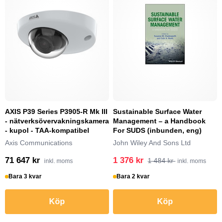
AXIS P39 Series P3905-R Mk III
Sustainable Surface Water
- nätverksövervakningskamera
Management – a Handbook
- kupol - TAA-kompatibel
For SUDS (inbunden, eng)
Axis Communications
John Wiley And Sons Ltd
71 647 kr
1 376 kr
1 484 kr
inkl. moms
inkl. moms
Bara 3 kvar
Bara 2 kvar
Köp
Köp