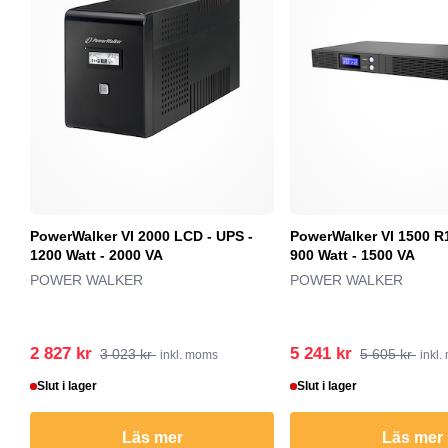
PowerWalker VI 2000 LCD - UPS -
PowerWalker VI 1500 R1
1200 Watt - 2000 VA
900 Watt - 1500 VA
POWER WALKER
POWER WALKER
2 827 kr
5 241 kr
3 023 kr
5 605 kr
inkl. moms
inkl
Slut i lager
Slut i lager
Läs mer
Läs mer