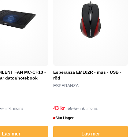
LENT FAN MC-CF13 -
Esperanza EM102R - mus - USB -
P
rbar dator/notebook
röd
90
ESPERANZA
P
43 kr
4
kr
55 kr
inkl. moms
inkl. moms
Slut i lager
S
Läs mer
Läs mer