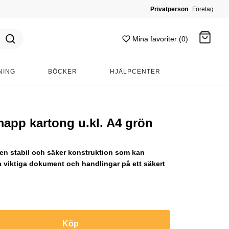
Privatperson
Företag
Mina favoriter (0)
NING
BÖCKER
HJÄLPCENTER
Gå till kassan
pp kartong u.kl. A4 grön
 stabil och säker konstruktion som kan
a viktiga dokument och handlingar på ett säkert
Köp