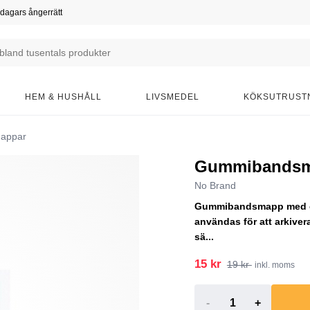
dagars ångerrätt
HEM & HUSHÅLL
LIVSMEDEL
KÖKSUTRUST
appar
Gummibandsma
No Brand
Gummibandsmapp med en
användas för att arkiver
sä...
15 kr
19 kr
inkl. moms
-
+