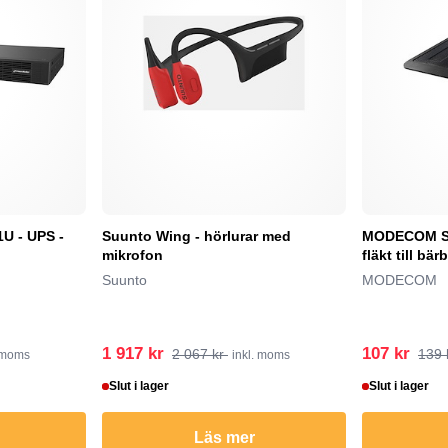
U - UPS -
Suunto Wing - hörlurar med
MODECOM SI
mikrofon
fläkt till bä
Suunto
MODECOM
1 917 kr
107 kr
2 067 kr
139 
. moms
inkl. moms
Slut i lager
Slut i lager
Läs mer