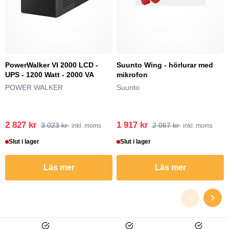
PowerWalker VI 2000 LCD -
Suunto Wing - hörlurar med
UPS - 1200 Watt - 2000 VA
mikrofon
POWER WALKER
Suunto
2 827 kr
1 917 kr
3 023 kr
2 067 kr
inkl. moms
inkl. moms
Slut i lager
Slut i lager
Läs mer
Läs mer