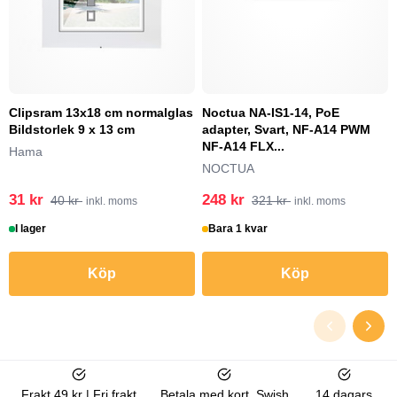
Clipsram 13x18 cm normalglas
Noctua NA-IS1-14, PoE
Bildstorlek 9 x 13 cm
adapter, Svart, NF-A14 PWM
NF-A14 FLX...
Hama
NOCTUA
31 kr
248 kr
40 kr
321 kr
inkl. moms
inkl. moms
I lager
Bara 1 kvar
Köp
Köp
Frakt 49 kr | Fri frakt
Betala med kort, Swish
14 dagars