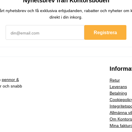
Nyhetsbrev från Kontorsboden
 vårt nyhetsbrev och få exklusiva erbjudanden, rabatter och nyheter om 
direkt i din inkorg.
Registrera
Informa
h
pennor &
Retur
ar och snabb
Leverans
Betalning
Cookiepolic
Integritetspo
Allmänna vil
Om Kontor
Mina faktur