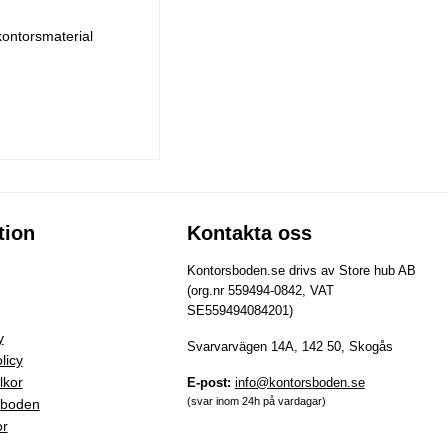
kontorsmaterial
tion
Kontakta oss
Kontorsboden.se drivs av Store hub AB
(org.nr 559494-0842, VAT
SE559494084201)
y
Svarvarvägen 14A, 142 50, Skogås
licy
lkor
E-post:
info@kontorsboden.se
(svar inom 24h på vardagar)
sboden
or