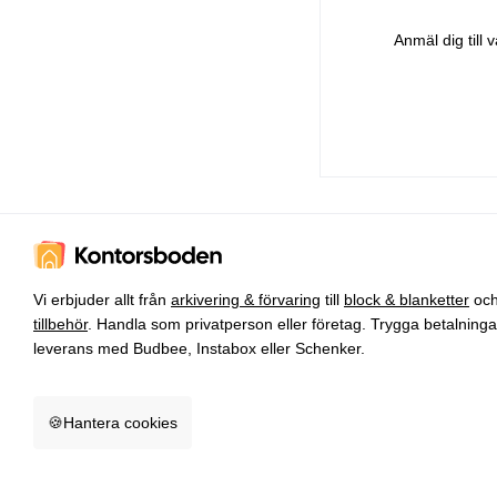
Anmäl dig till
Vi erbjuder allt från
arkivering & förvaring
till
block & blanketter
oc
tillbehör
. Handla som privatperson eller företag. Trygga betalning
leverans med Budbee, Instabox eller Schenker.
🍪
Hantera cookies