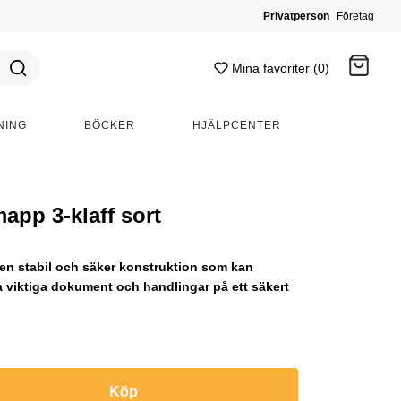
Privatperson
Företag
Mina favoriter (0)
NING
BÖCKER
HJÄLPCENTER
Gå till kassan
p 3-klaff sort
 stabil och säker konstruktion som kan
a viktiga dokument och handlingar på ett säkert
Köp