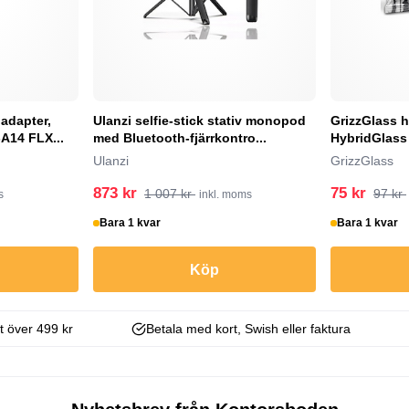
adapter,
Ulanzi selfie-stick stativ monopod
GrizzGlass h
A14 FLX...
med Bluetooth-fjärrkontro...
HybridGlass 
Ulanzi
GrizzGlass
873 kr
75 kr
1 007 kr
97 kr
s
inkl. moms
Bara 1 kvar
Bara 1 kvar
Köp
kt över 499 kr
Betala med kort, Swish eller faktura