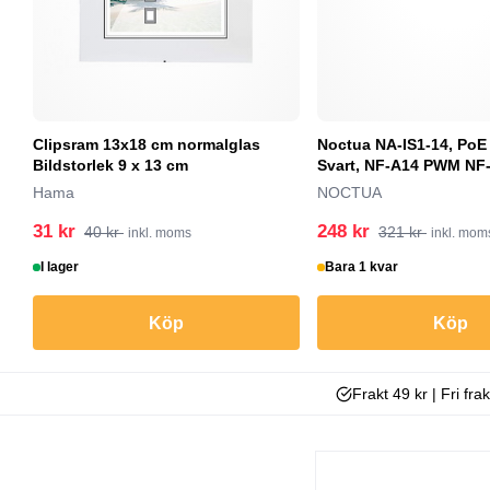
Clipsram 13x18 cm normalglas
Noctua NA-IS1-14, PoE 
Bildstorlek 9 x 13 cm
Svart, NF-A14 PWM NF-
Hama
NOCTUA
31 kr
248 kr
40 kr
321 kr
inkl. moms
inkl. mom
I lager
Bara 1 kvar
Köp
Köp
Frakt 49 kr | Fri fra