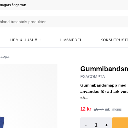
dagars ångerrätt
HEM & HUSHÅLL
LIVSMEDEL
KÖKSUTRUST
appar
Gummibandsmap
EXACOMPTA
Gummibandsmapp med en
användas för att arkiver
sä...
12 kr
16 kr
inkl. moms
-
+