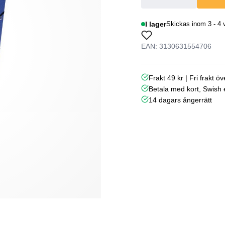
I lager
Skickas inom 3 - 4 
EAN: 3130631554706
Frakt 49 kr | Fri frakt ö
Betala med kort, Swish e
14 dagars ångerrätt