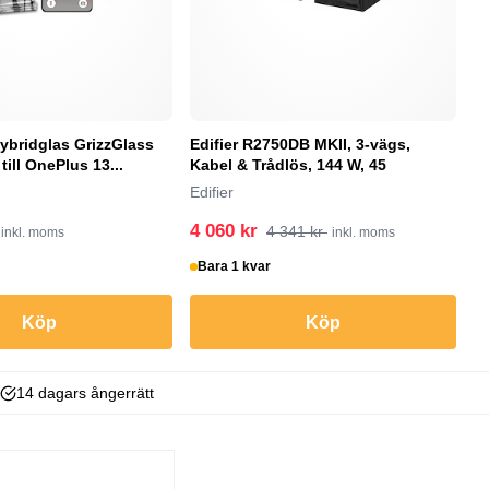
ybridglas GrizzGlass
Edifier R2750DB MKII, 3-vägs,
D
till OnePlus 13...
Kabel & Trådlös, 144 W, 45
D
Edifier
4 060 kr
9
4 341 kr
inkl. moms
inkl. moms
Bara 1 kvar
B
Köp
Köp
14 dagars ångerrätt